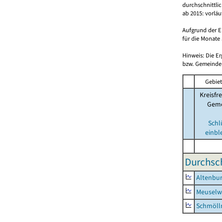
durchschnittli
ab 2015: vorlä
Aufgrund der E
für die Monate 
Hinweis: Die E
bzw. Gemeinden
Gebiet
Kreisfre
Geme
Schl
einbl
Durchsch
Altenbur
Meuselwi
Schmölln