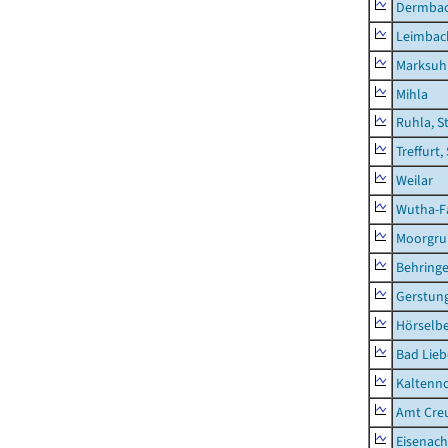
Dermba
Leimbac
Marksuh
Mihla
Ruhla, S
Treffurt,
Weilar
Wutha-F
Moorgr
Behring
Gerstun
Hörselbe
Bad Lieb
Kaltenno
Amt Creu
Eisenach