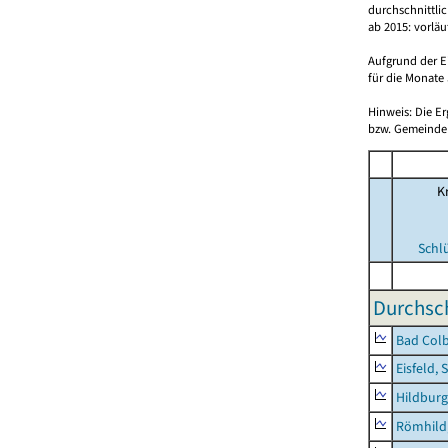
durchschnittli
ab 2015: vorlä
Aufgrund der E
für die Monate 
Hinweis: Die E
bzw. Gemeinden
Kr
Schl
Durchsch
Bad Colb
Eisfeld, 
Hildburg
Römhild,