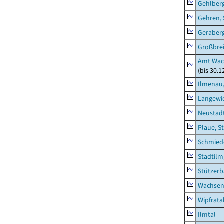
Gehlber
Gehren, 
Geraber
Großbrei
Amt Wac
(bis 30.
Ilmenau,
Langewie
Neustad
Plaue, S
Schmied
Stadtilm
Stützer
Wachsen
Wipfrata
Ilmtal