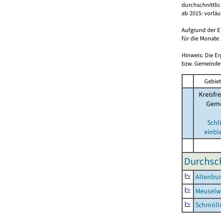
durchschnittli
ab 2015: vorlä
Aufgrund der E
für die Monate 
Hinweis: Die E
bzw. Gemeinden
Gebiet
Kreisfre
Geme
Schl
einbl
Durchsch
Altenbur
Meuselwi
Schmölln