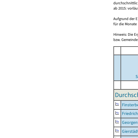
durchschnittli
ab 2015: vorlä
Aufgrund der E
für die Monate 
Hinweis: Die E
bzw. Gemeinden
S
Durchsch
Finsterb
Friedric
Georgent
Gierstäd