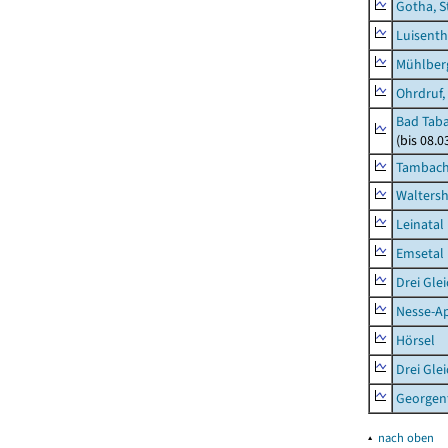
Gotha, S
Luisenth
Mühlber
Ohrdruf,
Bad Taba
(bis 08.
Tambach-
Waltersh
Leinatal
Emsetal
Drei Gle
Nesse-Ap
Hörsel
Drei Gle
Georgen
▴
nach oben