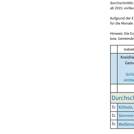
durchschnittli
ab 2015: vorlä
Aufgrund der E
für die Monate 
Hinweis: Die E
bzw. Gemeinden
Gebiet
Kreisfre
Geme
Schl
einbl
Durchsch
Kölleda,
Sömmerd
Weißense