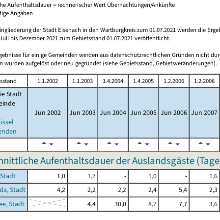
che Aufenthaltsdauer = rechnerischer Wert Übernachtungen/Ankünfte
ufige Angaben
ingliederung der Stadt Eisenach in den Wartburgkreis zum 01.07.2021 werden die Erge
Juli bis Dezember 2021 zum Gebietsstand 01.07.2021 veröffentlicht.
rgebnisse für einige Gemeinden werden aus datenschutzrechtlichen Gründen nicht dur
 wurden aufgelöst oder neu gegründet (siehe Gebietsstand, Gebietsveränderungen).
sstand
1.1.2002
1.1.2003
1.4.2004
1.4.2005
1.2.2006
1.2.2006
ie Stadt
inde
Jun 2002
Jun 2003
Jun 2004
Jun 2005
Jun 2006
Jun 2007
üssel
enden
nittliche Aufenthaltsdauer der Auslandsgäste (Tage
 Stadt
1,0
1,7
-
1,0
-
1,6
a, Stadt
4,2
2,2
2,2
2,4
5,4
2,3
e, Stadt
4,4
30,0
8,7
7,7
3,6