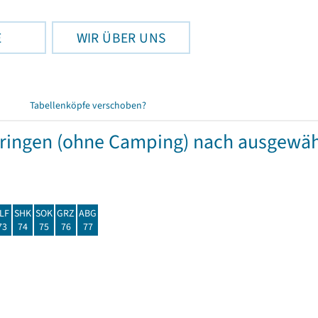
E
WIR ÜBER UNS
Tabellenköpfe verschoben?
hüringen (ohne Camping) nach ausgew
LF
SHK
SOK
GRZ
ABG
73
74
75
76
77