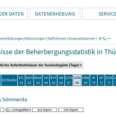
GER DATEN
DATENERHEBUNG
SERVIC
henerklärungen/Abkürzungen
|
Definitionen
|
Ansprechpartner
|
isse der Beherbergungsstatistik in T
EIC
NDH
WAK
UH
KYF
SM
GTH
SÖM
HBN
IK
AP
SON
S
t
Krf.Städte
61
62
63
64
65
66
67
68
69
70
71
72
is Sömmerda