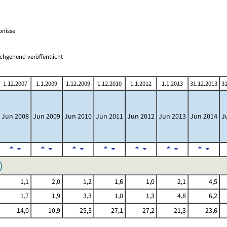
bnisse
chgehend veröffentlicht
1.12.2007
1.1.2009
1.12.2009
1.12.2010
1.1.2012
1.1.2013
31.12.2013
31
Jun 2008
Jun 2009
Jun 2010
Jun 2011
Jun 2012
Jun 2013
Jun 2014
J
)
1,1
2,0
1,2
1,6
1,0
2,1
4,5
1,7
1,9
3,3
1,0
1,3
4,8
6,2
14,0
10,9
25,3
27,1
27,2
21,3
23,6