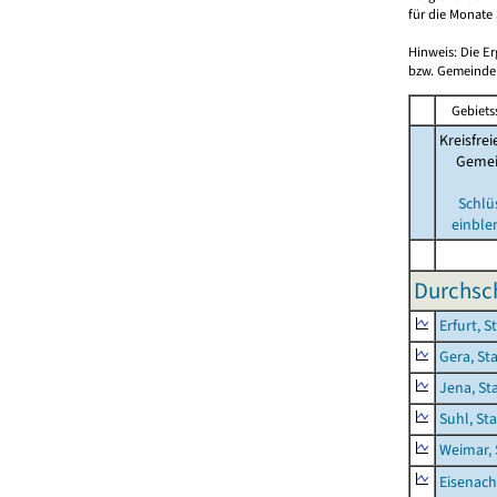
für die Monate 
Hinweis: Die E
bzw. Gemeinden
Gebiets
Kreisfrei
Geme
Schlü
einble
Durchsch
Erfurt, S
Gera, St
Jena, St
Suhl, St
Weimar, 
Eisenach