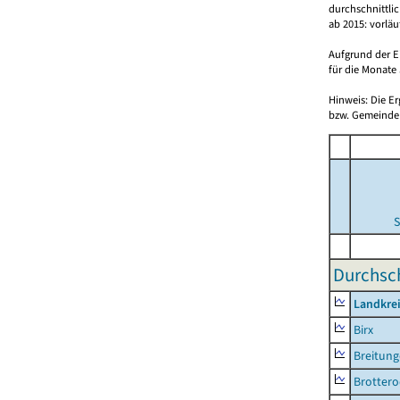
durchschnittli
ab 2015: vorlä
Aufgrund der E
für die Monate 
Hinweis: Die E
bzw. Gemeinden
S
Durchsch
Landkre
Birx
Breitun
Brottero