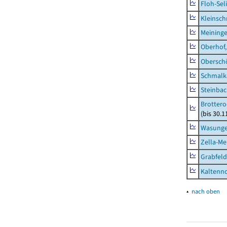
Floh-Sel
Kleinsch
Meininge
Oberhof,
Obersch
Schmalka
Steinbac
Brottero
(bis 30.1
Wasunge
Zella-Me
Grabfeld
Kaltenno
▴
nach oben