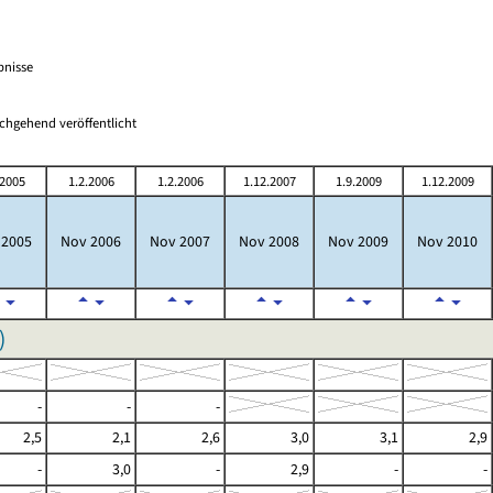
bnisse
chgehend veröffentlicht
.2005
1.2.2006
1.2.2006
1.12.2007
1.9.2009
1.12.2009
 2005
Nov 2006
Nov 2007
Nov 2008
Nov 2009
Nov 2010
)
-
-
-
2,5
2,1
2,6
3,0
3,1
2,9
-
3,0
-
2,9
-
-