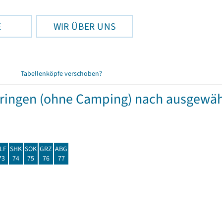
E
WIR ÜBER UNS
Tabellenköpfe verschoben?
hüringen (ohne Camping) nach ausgew
LF
SHK
SOK
GRZ
ABG
73
74
75
76
77