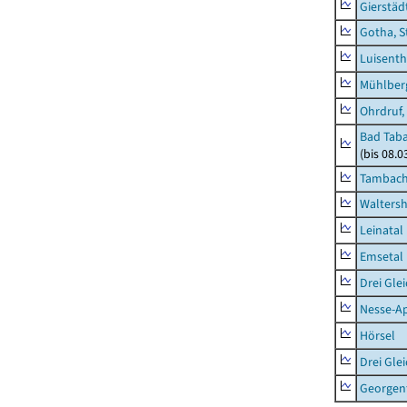
Gierstäd
Gotha, S
Luisenth
Mühlber
Ohrdruf,
Bad Taba
(bis 08.
Tambach-
Waltersh
Leinatal
Emsetal
Drei Gle
Nesse-Ap
Hörsel
Drei Gle
Georgen