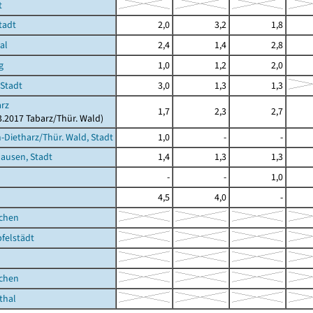
t
tadt
2,0
3,2
1,8
al
2,4
1,4
2,8
g
1,0
1,2
2,0
 Stadt
3,0
1,3
1,3
rz
1,7
2,3
2,7
03.2017 Tabarz/Thür. Wald)
Dietharz/Thür. Wald, Stadt
1,0
-
-
ausen, Stadt
1,4
1,3
1,3
-
-
1,0
4,5
4,0
-
ichen
felstädt
ichen
thal