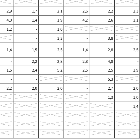
2,9
1,7
2,1
2,6
2,2
2,3
4,0
1,4
1,9
4,2
2,6
3,1
1,2
-
1,0
-
3,3
-
3,8
1,4
1,5
2,5
1,4
2,8
2,5
-
2,2
2,8
2,8
4,8
-
1,5
2,4
5,2
2,5
2,5
1,9
-
-
5,3
2,2
2,0
2,0
-
2,7
2,0
1,3
1,0
1,4