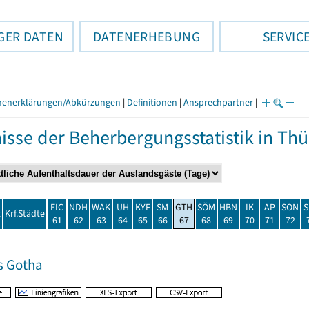
GER DATEN
DATENERHEBUNG
SERVIC
henerklärungen/Abkürzungen
|
Definitionen
|
Ansprechpartner
|
isse der Beherbergungsstatistik in T
EIC
NDH
WAK
UH
KYF
SM
GTH
SÖM
HBN
IK
AP
SON
S
t
Krf.Städte
61
62
63
64
65
66
67
68
69
70
71
72
s Gotha