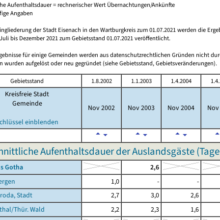
che Aufenthaltsdauer = rechnerischer Wert Übernachtungen/Ankünfte
ufige Angaben
ingliederung der Stadt Eisenach in den Wartburgkreis zum 01.07.2021 werden die Erge
Juli bis Dezember 2021 zum Gebietsstand 01.07.2021 veröffentlicht.
rgebnisse für einige Gemeinden werden aus datenschutzrechtlichen Gründen nicht dur
 wurden aufgelöst oder neu gegründet (siehe Gebietsstand, Gebietsveränderungen).
Gebietsstand
1.8.2002
1.1.2003
1.4.2004
1.4
Kreisfreie Stadt
Gemeinde
Nov 2002
Nov 2003
Nov 2004
Nov
chlüssel einblenden
nittliche Aufenthaltsdauer der Auslandsgäste (Tage
is Gotha
2,6
ergen
1,0
-
-
hroda, Stadt
2,7
3,0
2,6
hal/Thür. Wald
2,2
2,3
1,6