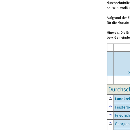
durchschnittli
ab 2015: vorlä
Aufgrund der E
für die Monate 
Hinweis: Die E
bzw. Gemeinden
S
Durchsch
Landkre
Finsterb
Friedric
Georgent