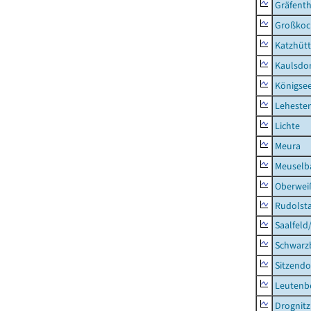
Gräfenth
Großkoc
Katzhüt
Kaulsdor
Königsee
Lehesten
Lichte
Meura
Meuselb
Oberweiß
Rudolsta
Saalfeld
Schwarz
Sitzendo
Leutenbe
Drognitz