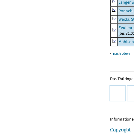
Langenw
Ronnebu
Weida, S
Zeulenro
(bis 31.
Mohlsdor
▴
nach oben
Das Thüringer
Informationen
Copyright