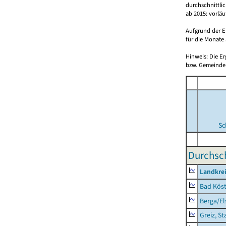
durchschnittli
ab 2015: vorlä
Aufgrund der E
für die Monate 
Hinweis: Die E
bzw. Gemeinden
Sc
Durchsch
Landkrei
Bad Köst
Berga/El
Greiz, St