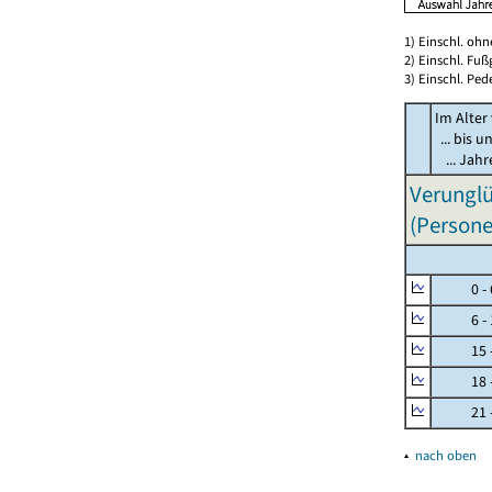
1) Einschl. oh
2) Einschl. Fuß
3) Einschl. Ped
Im Alter
... bis u
... Jah
Verunglü
(Persone
0 - 
6 - 
15 - 
18 - 
21 - 
▴
nach oben