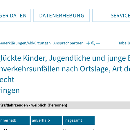
GER DATEN
DATENERHEBUNG
SERVIC
henerklärungen/Abkürzungen
|
Ansprechpartner
|
Tabell
lückte Kinder, Jugendliche und junge
nverkehrsunfällen nach Ortslage, Art d
echt
ringen
innerhalb
außerhalb
insgesamt