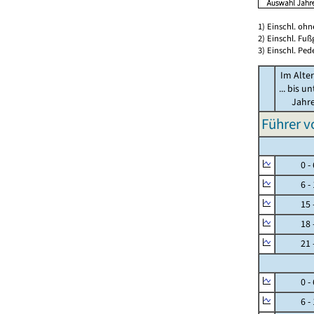
1) Einschl. oh
2) Einschl. Fuß
3) Einschl. Ped
Im Alte
... bis unt
Jahr
Führer v
0 - 
6 - 
15 - 
18 - 
21 - 
0 - 
6 - 