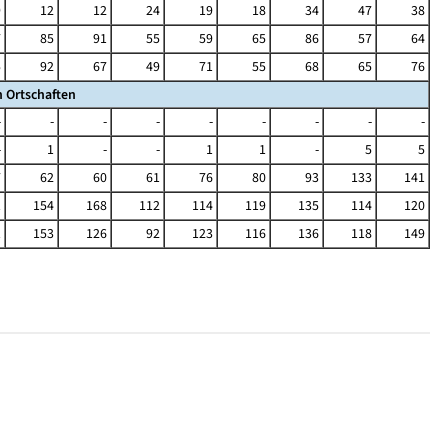
9
12
12
24
19
18
34
47
38
7
85
91
55
59
65
86
57
64
5
92
67
49
71
55
68
65
76
 Ortschaften
-
-
-
-
-
-
-
-
-
-
1
-
-
1
1
-
5
5
7
62
60
61
76
80
93
133
141
1
154
168
112
114
119
135
114
120
1
153
126
92
123
116
136
118
149