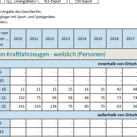
ne Angabe des Geschlechts.
gänger mit Sport- und Spielgeräten.
elecs.
r von
er ...
2010
2011
2012
2013
2014
2015
2016
2017
en
on Kraftfahrzeugen - weiblich (Personen)
innerhalb von Ortsch
6
-
-
-
-
-
-
-
15
-
-
-
-
-
-
-
18
11
21
15
15
16
31
42
4
21
102
75
69
58
48
76
73
7
25
141
143
134
79
80
70
63
5
außerhalb von Ortsch
6
-
-
-
-
-
-
-
15
-
-
-
-
-
-
-