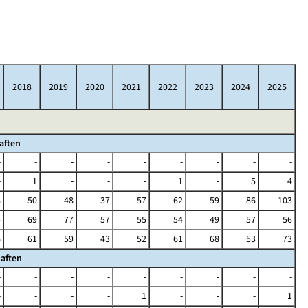
2018
2019
2020
2021
2022
2023
2024
2025
aften
-
-
-
-
-
-
-
-
-
-
1
-
-
-
1
-
5
4
8
50
48
37
57
62
59
86
103
4
69
77
57
55
54
49
57
56
6
61
59
43
52
61
68
53
73
aften
-
-
-
-
-
-
-
-
-
-
-
-
-
1
-
-
-
1