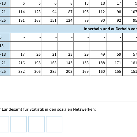
18
6
5
6
8
13
18
17
21
114
123
94
87
105
112
98
10
25
191
163
151
124
89
90
92
9
innerhalb und außerhalb von
6
-
-
-
-
-
-
-
15
-
-
-
-
-
-
-
18
17
26
21
23
29
49
59
5
21
216
198
163
145
153
188
171
18
25
332
306
285
203
169
160
155
15
 Landesamt für Statistik in den sozialen Netzwerken: