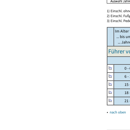
1) Einschl. oh
2) Einschl. Fuß
3) Einschl. Ped
Im Alter
... bis u
... Jah
Führer v
0 - 
6 - 
15 - 
18 - 
21 - 
▴
nach oben