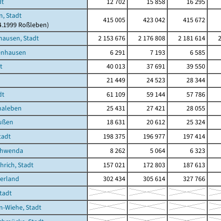
dt
12 702
15 858
16 295
, Stadt
415 005
423 042
415 672
04.1999 Roßleben)
hausen, Stadt
2 153 676
2 176 808
2 181 614
enhausen
6 291
7 193
6 585
t
40 013
37 691
39 550
21 449
24 523
28 344
dt
61 109
59 144
57 786
haleben
25 431
27 421
28 055
ußen
18 631
20 612
25 324
tadt
198 375
196 977
197 414
chwenda
8 262
5 064
6 323
rich, Stadt
157 021
172 803
187 613
erland
302 434
305 614
327 766
Stadt
-Wiehe, Stadt