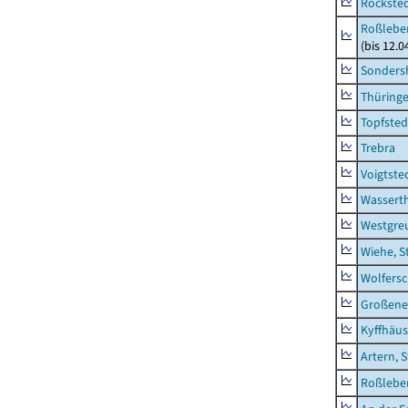
Rockste
Roßleben
(bis 12.
Sonders
Thüring
Topfsted
Trebra
Voigtste
Wassert
Westgre
Wiehe, S
Wolfers
Großeneh
Kyffhäus
Artern, 
Roßleben