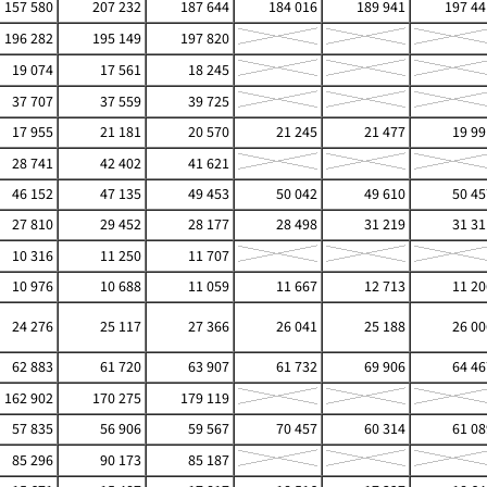
157 580
207 232
187 644
184 016
189 941
197 44
196 282
195 149
197 820
19 074
17 561
18 245
37 707
37 559
39 725
17 955
21 181
20 570
21 245
21 477
19 99
28 741
42 402
41 621
46 152
47 135
49 453
50 042
49 610
50 45
27 810
29 452
28 177
28 498
31 219
31 31
10 316
11 250
11 707
10 976
10 688
11 059
11 667
12 713
11 20
24 276
25 117
27 366
26 041
25 188
26 00
62 883
61 720
63 907
61 732
69 906
64 46
162 902
170 275
179 119
57 835
56 906
59 567
70 457
60 314
61 08
85 296
90 173
85 187