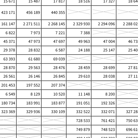
15 671
15 487
17 817
18 516
17 327
18 64
423 171
456 189
440 355
2 161 147
2 271 511
2 268 145
2 329 930
2 294 096
2 288 02
6 822
7 973
7 221
7 388
45 371
47 973
47 697
49 963
47 004
46 73
29 378
28 832
6 587
24 188
25 147
25 40
63 393
61 680
69 039
28 870
29 563
28 476
28 459
28 699
27 81
26 561
26 146
26 845
29 610
28 038
27 11
201 453
197 552
207 374
6 549
8 129
10 520
11 148
8 200
180 734
183 991
183 877
191 051
192 326
323 369
329 936
330 109
332 522
332 071
327 28
728 533
761 421
750 63
749 879
748 523
696 61