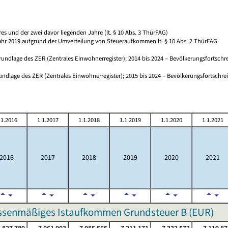
s und der zwei davor liegenden Jahre (lt. § 10 Abs. 3 ThürFAG)
Jahr 2019 aufgrund der Umverteilung von Steueraufkommen lt. § 10 Abs. 2 ThürFAG
undlage des ZER (Zentrales Einwohnerregister); 2014 bis 2024 – Bevölkerungsfortschr
undlage des ZER (Zentrales Einwohnerregister); 2015 bis 2024 – Bevölkerungsfortschre
.1.2016
1.1.2017
1.1.2018
1.1.2019
1.1.2020
1.1.2021
2016
2017
2018
2019
2020
2021
Kassenmäßiges Istaufkommen Grundsteuer B (EUR)