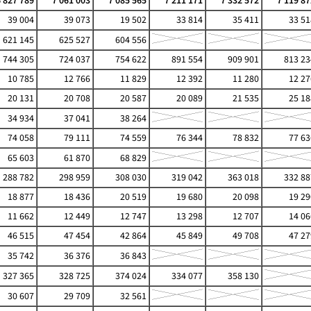
6 827 789
7 061 003
7 085 565
7 211 171
7 332 572
7 119 87
39 004
39 073
19 502
33 814
35 411
33 51
621 145
625 527
604 556
744 305
724 037
754 622
891 554
909 901
813 23
10 785
12 766
11 829
12 392
11 280
12 27
20 131
20 708
20 587
20 089
21 535
25 18
34 934
37 041
38 264
74 058
79 111
74 559
76 344
78 832
77 63
65 603
61 870
68 829
288 782
298 959
308 030
319 042
363 018
332 88
18 877
18 436
20 519
19 680
20 098
19 29
11 662
12 449
12 747
13 298
12 707
14 06
46 515
47 454
42 864
45 849
49 708
47 27
35 742
36 376
36 843
327 365
328 725
374 024
334 077
358 130
30 607
29 709
32 561