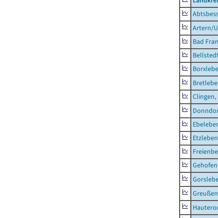
Landkrei
Abtsbes
Artern/U
Bad Fran
Bellsted
Borxleb
Bretleb
Clingen,
Donndor
Ebeleben
Etzleben
Freienbe
Gehofen
Gorsleb
Greußen,
Hautero