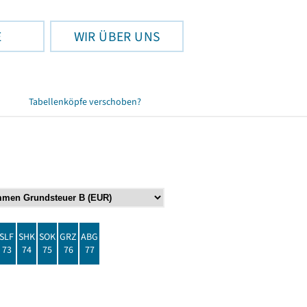
E
WIR ÜBER UNS
Tabellenköpfe verschoben?
SLF
SHK
SOK
GRZ
ABG
73
74
75
76
77