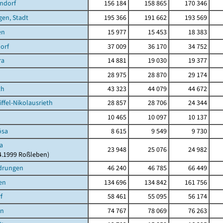
ndorf
156 184
158 865
170 346
en, Stadt
195 366
191 662
193 569
en
15 977
15 453
18 383
orf
37 009
36 170
34 752
ra
14 881
19 030
19 377
28 975
28 870
29 174
th
43 323
44 079
44 672
ffel-Nikolausrieth
28 857
28 706
24 344
10 465
10 097
10 137
ösa
8 615
9 549
9 730
a
23 948
25 076
24 982
04.1999 Roßleben)
drungen
46 240
46 785
66 449
en
134 696
134 842
161 756
f
58 461
55 095
56 174
en
74 767
78 069
76 263