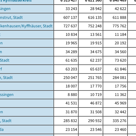
s Kyffhäuserkreis
6 515 427
6 621 560
6 840 469
singen
33 243
28 942
42 622
nstrut, Stadt
607 137
616 135
611 888
kenhausen/Kyffhäuser, Stadt
727 637
752 248
775 762
t
10 834
13 561
11 184
en
19 965
19 915
20 192
en
34 289
34 675
34 560
 Stadt
61 635
62 237
73 620
f
63 203
65 637
61 846
, Stadt
250 047
251 765
284 081
18 007
17 770
17 756
ssingen
8 880
10 719
11 362
41 531
46 872
45 969
en
31 870
31 508
32 442
 Stadt
285 832
290 932
335 276
da
23 154
23 546
23 460