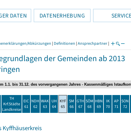
GER DATEN
DATENERHEBUNG
SERVIC
henerklärungen/Abkürzungen
|
Definitionen
|
Ansprechpartner
|
egrundlagen der Gemeinden ab 2013
ringen
TH
EIC
NDH
WAK
UH
KYF
SM
GTH
SÖM
HBN
IK
AP
SON
t
Krf.Städte
61
62
63
64
65
66
67
68
69
70
71
72
Landkreise
s Kyffhäuserkreis