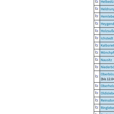
Helbedü
Heldrung
Hemleb
Heygend
Holzsuß
Ichstedt
Kalbsrie
Mönchpfi
Nausitz
Niederb
Oberbös
(bis 12.
Oberhel
Oldisleb
Reinsdor
Ringleb