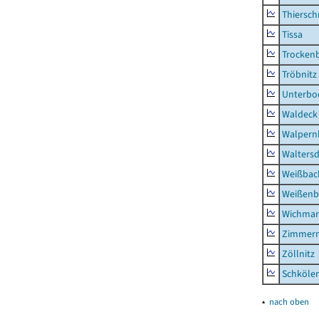
Thiersch
Tissa
Trocken
Tröbnitz
Unterbo
Waldeck
Walpern
Waltersd
Weißbac
Weißenb
Wichmar
Zimmer
Zöllnitz
Schkölen
▴
nach oben