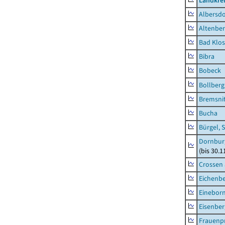
Landkrei
Albersdo
Altenbe
Bad Klos
Bibra
Bobeck
Bollberg
Bremsni
Bucha
Bürgel, 
Dornbur
(bis 30.
Crossen 
Eichenb
Einebor
Eisenber
Frauenpr