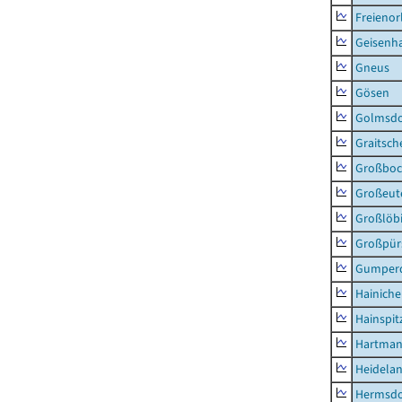
Freienor
Geisenh
Gneus
Gösen
Golmsdo
Graitsch
Großboc
Großeut
Großlöb
Großpür
Gumper
Hainich
Hainspit
Hartman
Heidela
Hermsdor