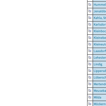
Hummel
Jenalöbn
Kahla, S
Karlsdor
Kleinbo
Kleinebe
Kleineut
Laasdorf
Leheste
Lindig
Lippers
Löbersc
Mertend
Meuseb
Milda
Möckern