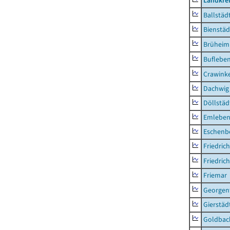
Landkre
Ballstäd
Bienstäd
Brüheim
Buflebe
Crawink
Dachwig
Döllstäd
Emlebe
Eschenb
Friedric
Friedric
Friemar
Georgent
Gierstäd
Goldbac