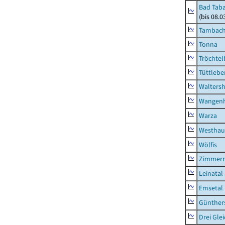
Bad Taba
(bis 08.
Tambach-
Tonna
Tröchtel
Tüttlebe
Waltersh
Wangen
Warza
Westhau
Wölfis
Zimmern
Leinatal
Emsetal
Günther
Drei Gle