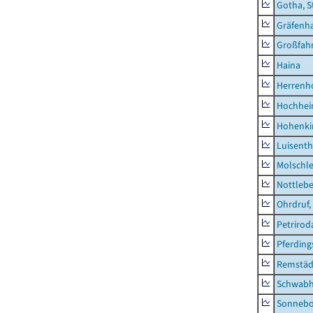
Gotha, S
Gräfenh
Großfah
Haina
Herrenh
Hochhe
Hohenki
Luisenth
Molschl
Nottleb
Ohrdruf,
Petrirod
Pferding
Remstäd
Schwab
Sonneb