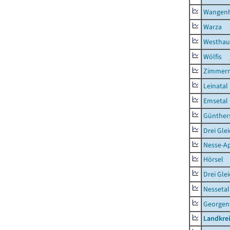
Wangen
Warza
Westhau
Wölfis
Zimmern
Leinatal
Emsetal
Günther
Drei Gle
Nesse-Ap
Hörsel
Drei Gle
Nessetal
Georgen
Landkre