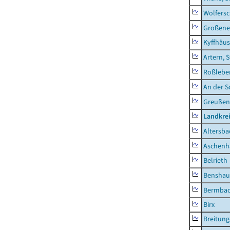
Wolfers
Großeneh
Kyffhäus
Artern, 
Roßleben
An der S
Greußen,
Landkre
Altersba
Aschenh
Belrieth
Benshau
Bermba
Birx
Breitun