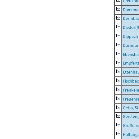
Creuzbur
Dankma
Dermba
Diedorf
Dippach
Dorndor
Ebensha
Empfert
Ettenhau
Fischba
Franken
Frauens
Geisa, S
Gersten
Großens
Hallung