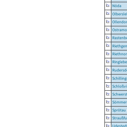
Nöda
Olbersl
Ollendor
Ostramo
Rastenbe
Riethge
Riethno
Ringleb
Rudersd
Schillin
Schloßv
Schwers
Sömmerd
Sprötau
Straußfu
Udested