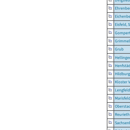
Dingsle
Ehrenbe
Eichenb
Eisfeld, 
Gompert
Grimmel
Grub
Hellinge
Henfstä
Hildburg
Kloster 
Lengfeld
Marisfel
Obersta
Reurieth
Sachsen