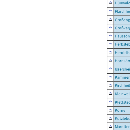
Dünwal
Flarchh
Großeng
Großvar
Haussö
Herbsle
Heroldi
Hornsö
Issershe
Kammerf
Kirchhei
Kleinwe
Klettste
Körner
Kutzleb
Marolte