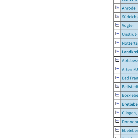
Anrode
Südeichs
Vogtei
Unstrut-
Notterta
Landkrei
Abtsbes
Artern/U
Bad Fran
Bellsted
Borxleb
Bretleb
Clingen,
Donndor
Ebeleben