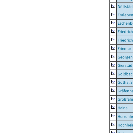
Döllstäd
Emlebe
Eschenb
Friedric
Friedric
Friemar
Georgent
Gierstäd
Goldbac
Gotha, S
Gräfenh
Großfah
Haina
Herrenh
Hochhe