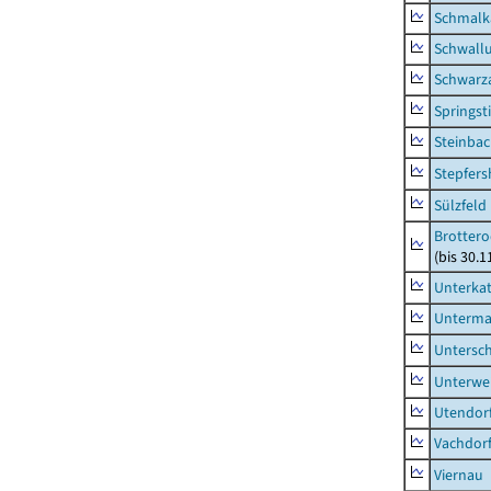
Schmalka
Schwall
Schwarz
Springsti
Steinbac
Stepfer
Sülzfeld
Brottero
(bis 30.1
Unterka
Unterma
Untersc
Unterwe
Utendor
Vachdor
Viernau