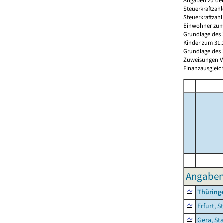
Angaben zu den
Steuerkraftzah
Steuerkraftzah
Einwohner zum 
Grundlage des 
Kinder zum 31.
Grundlage des 
Zuweisungen Vorj
Finanzausgleichs
Angaben 
Thüring
Erfurt, S
Gera, St