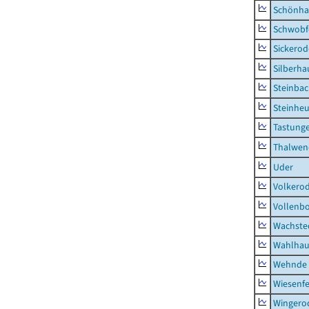
Schönha
Schwobf
Sickerod
Silberha
Steinba
Steinhe
Tastung
Thalwen
Uder
Volkero
Vollenb
Wachste
Wahlhau
Wehnde
Wiesenfe
Wingero