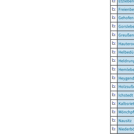
Etzleben
Freienbe
Gehofen
Gorsleb
Greußen,
Hautero
Helbedü
Heldrung
Hemleb
Heygend
Holzsuß
Ichstedt
Kalbsrie
Mönchpfi
Nausitz
Niederb