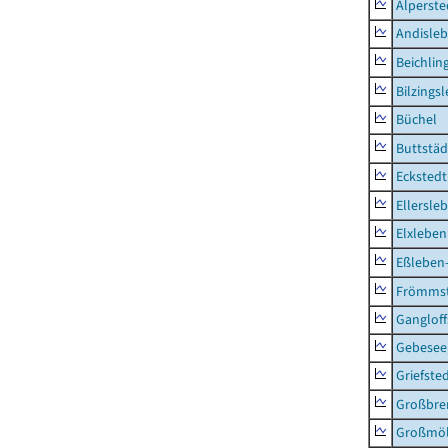
Alperste
Andisle
Beichlin
Bilzings
Büchel
Buttstäd
Eckstedt
Ellersle
Elxleben
Eßleben
Frömms
Ganglof
Gebesee,
Griefste
Großbr
Großmö