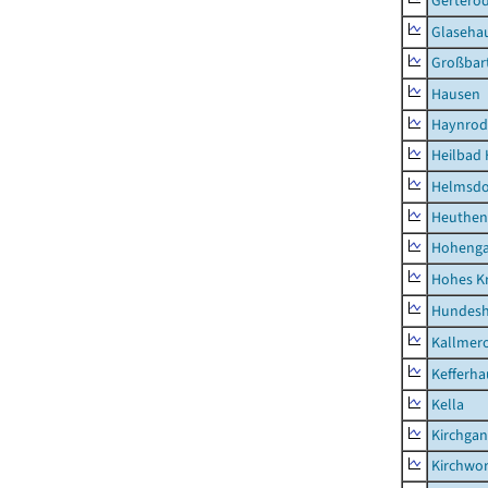
Gertero
Glaseha
Großbart
Hausen
Haynrod
Heilbad 
Helmsdo
Heuthen
Hoheng
Hohes K
Hundes
Kallmer
Kefferh
Kella
Kirchga
Kirchwor