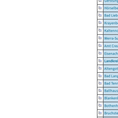
Gerstun
Hörselbe
Bad Lieb
Krayenb
Kaltenno
Werra-Su
Amt Creu
Eisenach
Landkrei
Altengot
Bad Lang
Bad Tenn
Ballhau
Blanken
Bothenh
Bruchst