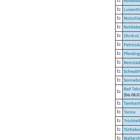
Hohenki
Luisenth
Molschl
Nottleb
Ohrdruf,
Petrirod
Pferding
Remstäd
Schwab
Sonneb
Bad Taba
(bis 08.
Tambach-
Tonna
Tröchtel
Tüttlebe
Waltersh