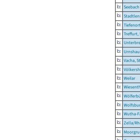
Seebach
Stadtlen
Tiefenor
Treffurt,
Unterbr
Urnshau
Vacha, S
Völkers
Weilar
Wiesent
Wölferbü
Wolfsbu
Wutha-F
Zella/R
Moorgr