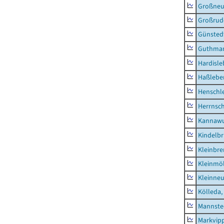
Großne
Großrud
Günsted
Guthma
Hardisl
Haßlebe
Henschl
Herrnsc
Kannawu
Kindelbr
Kleinbr
Kleinmö
Kleinne
Kölleda,
Mannste
Markvip