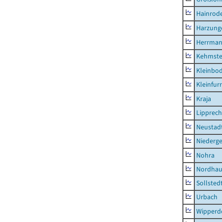
Hainrode
Harzung
Herrman
Kehmste
Kleinbo
Kleinfur
Kraja
Lipprec
Neustad
Niederg
Nohra
Nordhau
Sollsted
Urbach
Wipperd