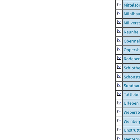
Mittels
Mühlhau
Mülvers
Neunhei
Obermeh
Oppersh
Rodeber
Schlothe
Schönst
Sundha
Tottlebe
Urleben
Weberst
Weinber
Unstrutt
Mentero