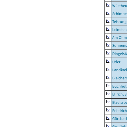
Wüstheu
Schimbe
Teistung
Leinefel
Am Ohm
Sonnens
Dingelst
Uder
Landkre
Bleicher
Buchhol
Ellrich, 
Etzelsro
Friedric
Görsbac
Großloh