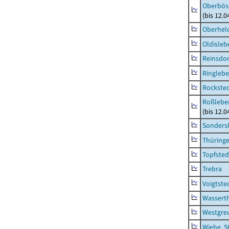
Oberbös
(bis 12.
Oberhel
Oldisleb
Reinsdor
Ringleb
Rockste
Roßleben
(bis 12.
Sonders
Thüring
Topfsted
Trebra
Voigtste
Wassert
Westgre
Wiehe, S