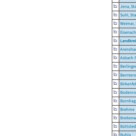
Jena, St
Suhl, St
Weimar, 
Eisenach
Landkrei
Arensha
Asbach-
Berlinge
Berntero
Birkenfe
Bodenro
Bornhag
Brehme
Breitenw
Büttsted
Buhla