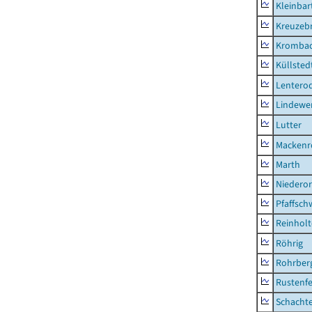
Kleinbart
Kreuzeb
Kromba
Küllsted
Lentero
Lindewe
Lutter
Mackenr
Marth
Niederor
Pfaffsc
Reinhol
Röhrig
Rohrber
Rustenf
Schacht