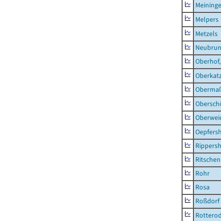
Meininge
Melpers
Metzels
Neubru
Oberhof,
Oberkat
Obermaß
Obersch
Oberwei
Oepfers
Rippers
Ritsche
Rohr
Rosa
Roßdorf
Rottero