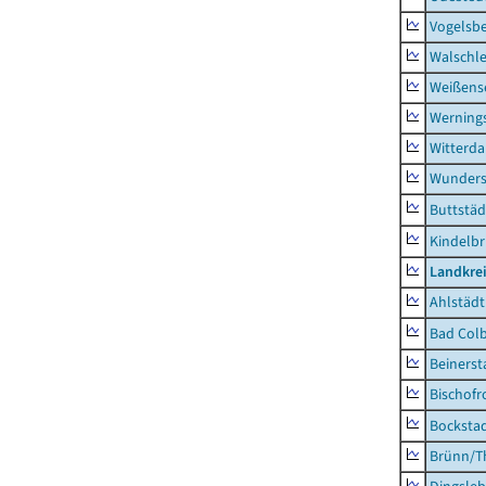
Vogelsb
Walschl
Weißense
Werning
Witterda
Wunders
Buttstäd
Kindelb
Landkre
Ahlstädt
Bad Colb
Beinerst
Bischofr
Bocksta
Brünn/T