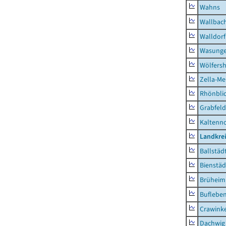
Wahns
Wallbac
Walldorf
Wasunge
Wölfers
Zella-Me
Rhönbli
Grabfeld
Kaltenno
Landkre
Ballstäd
Bienstäd
Brüheim
Buflebe
Crawink
Dachwig