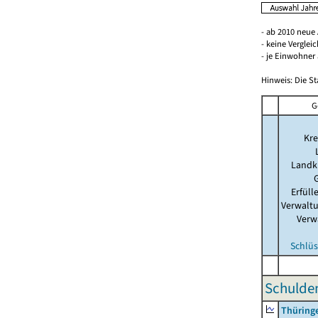
- ab 2010 neue
- keine Verglei
- je Einwohner 
Hinweis: Die St
G
Kre
Landk
Erfül
Verwalt
Verw
Schlüs
Schulden
Thüring