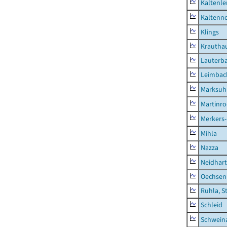
Kaltenle
Kaltenno
Klings
Krautha
Lauterb
Leimbac
Marksuh
Martinr
Merkers-
Mihla
Nazza
Neidhar
Oechsen
Ruhla, S
Schleid
Schwein