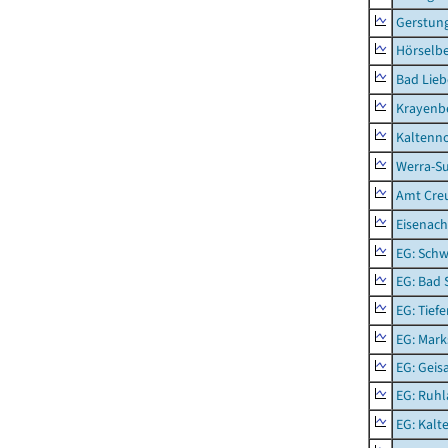
Gerstun
Hörselbe
Bad Lieb
Krayenb
Kaltenno
Werra-Su
Amt Creu
Eisenach
EG: Schw
EG: Bad 
EG: Tief
EG: Mark
EG: Geisa
EG: Ruhl
EG: Kalt