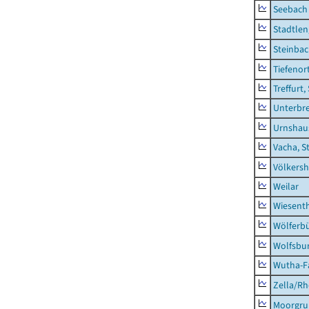
Seebach
Stadtlen
Steinba
Tiefenor
Treffurt,
Unterbr
Urnshau
Vacha, S
Völkers
Weilar
Wiesent
Wölferbü
Wolfsbu
Wutha-F
Zella/R
Moorgr