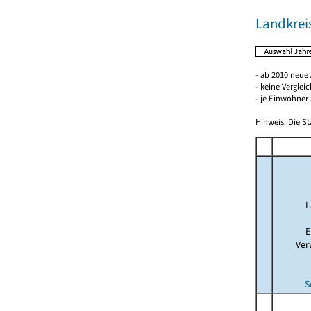
Landkrei
- ab 2010 neue
- keine Verglei
- je Einwohner 
Hinweis: Die St
L
E
Ver
S