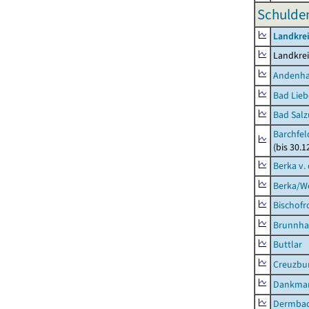
Schulden
Landkrei
Landkrei
Andenh
Bad Lieb
Bad Salz
Barchfe
(bis 30.1
Berka v. 
Berka/We
Bischofr
Brunnha
Buttlar
Creuzbur
Dankma
Dermba