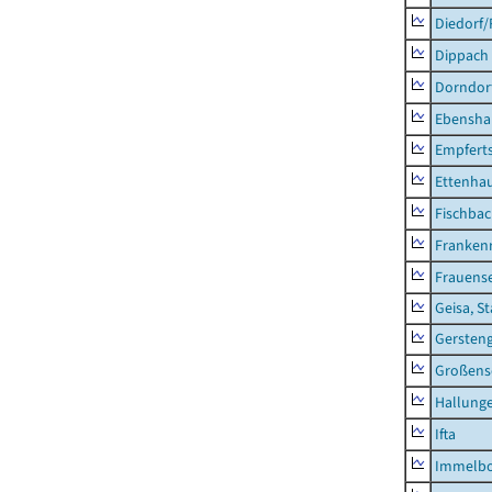
Diedorf
Dippach
Dorndor
Ebensha
Empfert
Ettenhau
Fischba
Franken
Frauens
Geisa, S
Gersten
Großens
Hallung
Ifta
Immelb