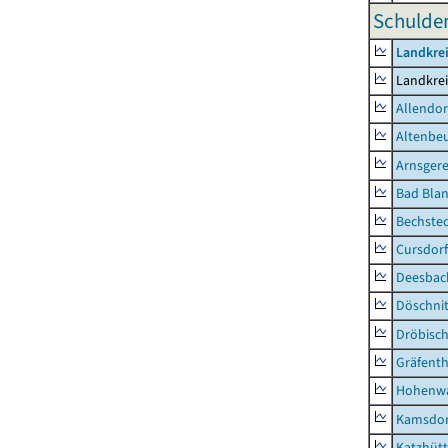
Schulden
Landkrei
Landkrei
Allendor
Altenbe
Arnsger
Bad Blan
Bechste
Cursdorf
Deesbac
Döschni
Dröbisc
Gräfenth
Hohenwa
Kamsdor
Katzhüt