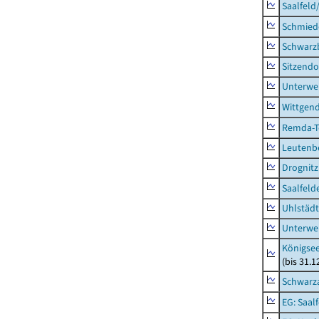
Saalfeld
Schmied
Schwarz
Sitzendo
Unterwe
Wittgend
Remda-Te
Leutenbe
Drognitz
Saalfeld
Uhlstädt
Unterwe
Königsee
(bis 31.
Schwarza
EG: Saal