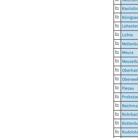
Kaulsdor
Königsee
Lehesten
Lichte
Mellenb
Meura
Meuselb
Oberhai
Oberweiß
Piesau
Probstze
Reichma
Rohrbac
Rottenb
Rudolsta