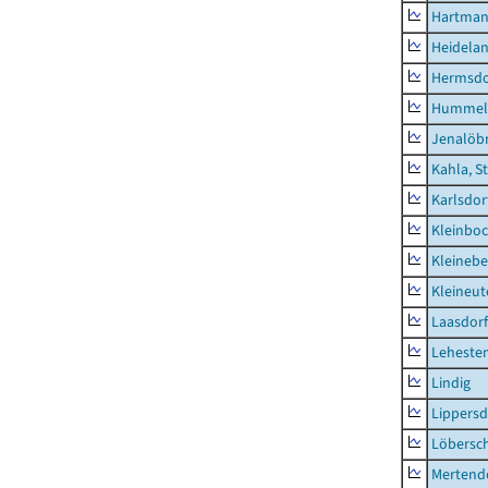
Hartman
Heidela
Hermsdor
Hummel
Jenalöbn
Kahla, S
Karlsdor
Kleinbo
Kleinebe
Kleineut
Laasdorf
Leheste
Lindig
Lippers
Löbersc
Mertend