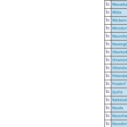
Meuseb
Milda
Möckern
Mörsdor
Nausnitz
Neueng
Oberbod
Orlamün
Ottendo
Petersbe
Poxdorf
Quirla
Rattelsd
Rauda
Rauschw
Rausdor