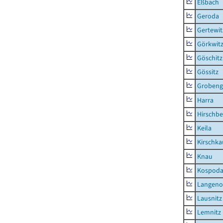
Eßbach
Geroda
Gertewit
Görkwit
Göschitz
Gössitz
Grobeng
Harra
Hirschbe
Keila
Kirschka
Knau
Kospod
Langeno
Lausnitz
Lemnitz