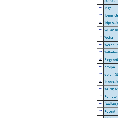
Stanau
Tegau
Tömmels
Triptis, 
Volkman
Weira
Wernbur
Wilhelm
Ziegenrü
Krölpa
Gefell, S
Tanna, S
Wurzbach
Rempten
Saalburg
Rosenth