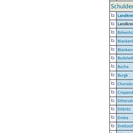
Schulden
Landkrei
Landkrei
Birkenh
Blanken
Blankens
Bodelwi
Bucha
Burgk
Chursdo
Crispend
Dittersd
Döbritz
Dreba
Dreitzsc