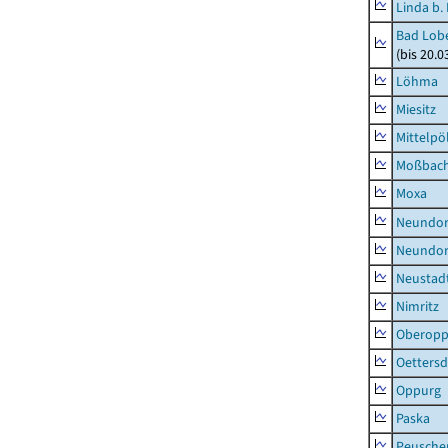
Linda b.
Bad Lobe
(bis 20.
Löhma
Miesitz
Mittelpöl
Moßbac
Moxa
Neundorf
Neundorf
Neustadt
Nimritz
Oberopp
Oettersd
Oppurg
Paska
Peusche