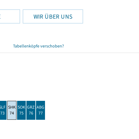
E
WIR ÜBER UNS
Tabellenköpfe verschoben?
SLF
SHK
SOK
GRZ
ABG
73
74
75
76
77