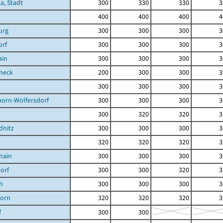
a, Stadt
300
330
330
3
400
400
400
4
urg
300
300
300
3
orf
300
300
300
3
ain
300
300
300
3
neck
200
300
300
3
300
300
300
3
born-Wolfersdorf
300
300
300
3
300
320
320
3
dnitz
300
300
300
3
320
320
320
3
hain
300
300
300
3
orf
300
300
320
3
h
300
300
300
3
orn
320
320
320
3
f
300
300