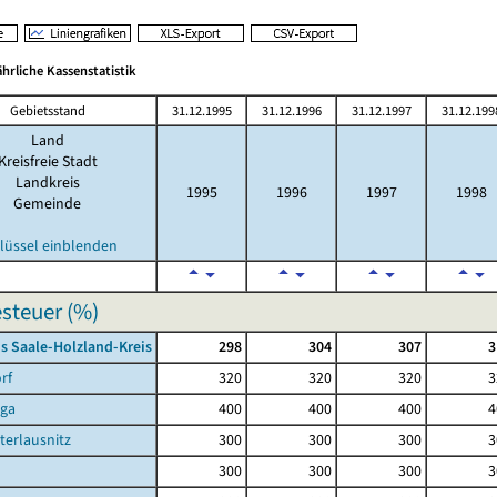
jährliche Kassenstatistik
Gebietsstand
31.12.1995
31.12.1996
31.12.1997
31.12.199
Land
Kreisfreie Stadt
Landkreis
1995
1996
1997
1998
Gemeinde
lüssel einblenden
steuer (%)
s Saale-Holzland-Kreis
298
304
307
3
rf
320
320
320
3
rga
400
400
400
4
terlausnitz
300
300
300
3
300
300
300
3