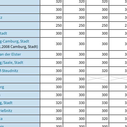
320
320
320
3
300
300
300
3
tz
300
300
300
3
250
250
250
2
Stadt
300
300
300
3
g-Camburg, Stadt
300
300
300
3
11.2008 Camburg, Stadt)
an der Elster
300
300
300
3
/Saale, Stadt
300
300
300
3
-Steudnitz
300
300
320
3
200
300
erg
300
300
300
3
n
300
300
300
3
g, Stadt
320
330
330
3
ießnitz
300
300
300
3
la
300
300
320
3
ain
300
300
300
3