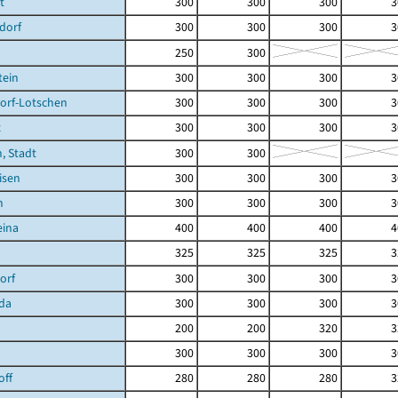
t
300
300
300
3
dorf
300
300
300
3
250
300
tein
300
300
300
3
orf-Lotschen
300
300
300
3
z
300
300
300
3
, Stadt
300
300
isen
300
300
300
3
n
300
300
300
3
eina
400
400
400
4
325
325
325
3
orf
300
300
300
3
da
300
300
300
3
200
200
320
3
300
300
300
3
off
280
280
280
3