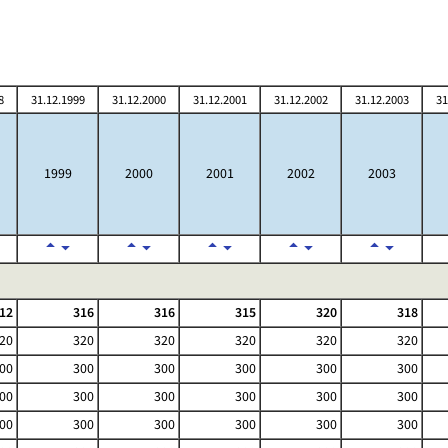
8
31.12.1999
31.12.2000
31.12.2001
31.12.2002
31.12.2003
31
1999
2000
2001
2002
2003
12
316
316
315
320
318
20
320
320
320
320
320
00
300
300
300
300
300
00
300
300
300
300
300
00
300
300
300
300
300