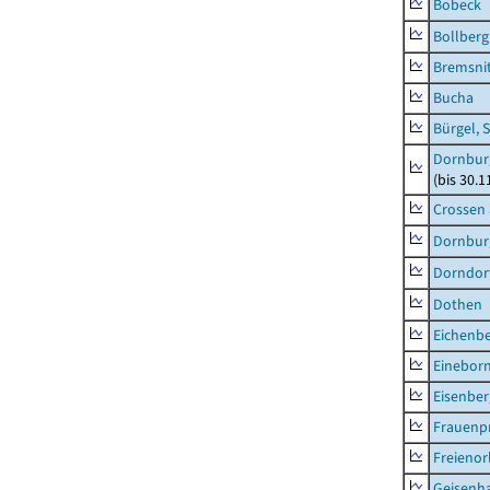
Bobeck
Bollberg
Bremsni
Bucha
Bürgel, 
Dornbur
(bis 30.
Crossen 
Dornburg
Dorndorf
Dothen
Eichenb
Einebor
Eisenber
Frauenpr
Freienor
Geisenh