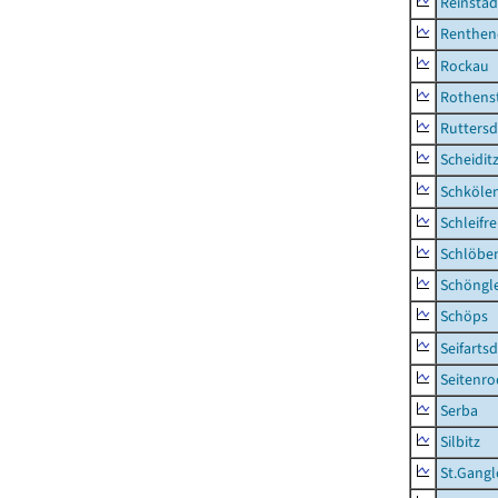
Reinstäd
Renthen
Rockau
Rothens
Ruttersd
Scheidit
Schkölen
Schleifre
Schlöbe
Schöngl
Schöps
Seifartsd
Seitenro
Serba
Silbitz
St.Gangl