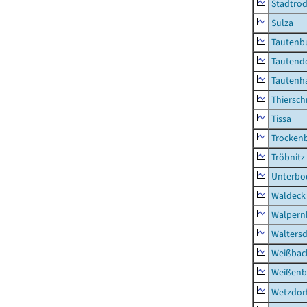
Stadtrod
Sulza
Tautenb
Tautend
Tautenh
Thiersch
Tissa
Trocken
Tröbnitz
Unterbo
Waldeck
Walpern
Waltersd
Weißbac
Weißenb
Wetzdor