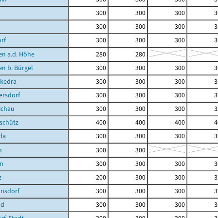
300
300
300
3
300
300
300
3
rf
300
300
300
3
en a.d. Höhe
280
280
en b. Bürgel
300
300
300
3
kedra
300
300
300
3
ersdorf
300
300
300
3
ichau
300
300
300
3
schütz
400
400
400
4
da
300
300
300
3
n
300
300
en
300
300
300
3
z
200
300
300
3
nsdorf
300
300
300
3
nd
300
300
300
3