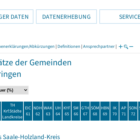
GER DATEN
DATENERHEBUNG
SERVIC
henerklärungen/Abkürzungen
|
Definitionen
|
Ansprechpartner
|
ätze der Gemeinden
ringen
TH
EIC
NDH
WAK
UH
KYF
SM
GTH
SÖM
HBN
IK
AP
SON
t
Krf.Städte
61
62
63
64
65
66
67
68
69
70
71
72
Landkreise
s Saale-Holzland-Kreis