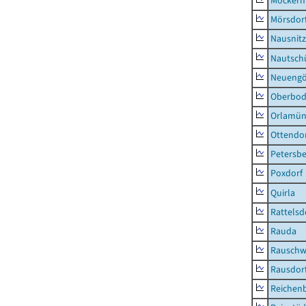
Möckern
Mörsdor
Nausnitz
Nautsch
Neueng
Oberbod
Orlamün
Ottendo
Petersbe
Poxdorf
Quirla
Rattelsd
Rauda
Rauschw
Rausdor
Reichen