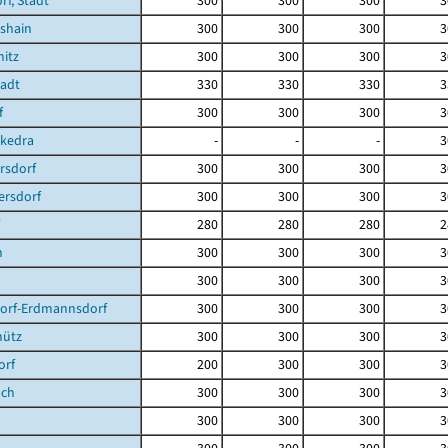
f, Stadt
300
300
300
3
shain
300
300
300
3
itz
300
300
300
3
tadt
330
330
330
3
f
300
300
300
3
ckedra
-
-
-
3
rsdorf
300
300
300
3
ersdorf
300
300
300
3
280
280
280
2
n
300
300
300
3
300
300
300
3
dorf-Erdmannsdorf
300
300
300
3
hütz
300
300
300
3
orf
200
300
300
3
ach
300
300
300
3
300
300
300
3