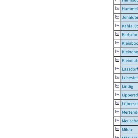
Hermsdor
Hummel
Jenalöbn
Kahla, S
Karlsdor
Kleinbo
Kleinebe
Kleineut
Laasdorf
Leheste
Lindig
Lippers
Löbersc
Mertend
Meuseb
Milda