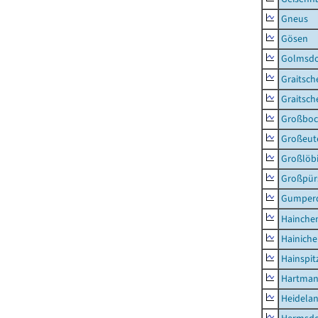
Gneus
Gösen
Golmsdo
Graitsch
Graitsch
Großboc
Großeut
Großlöb
Großpür
Gumper
Hainche
Hainich
Hainspit
Hartman
Heidela