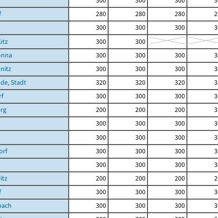
300
300
300
3
f
280
280
280
2
300
300
300
3
ütz
300
300
önna
300
300
300
3
nitz
300
300
300
3
de, Stadt
320
320
320
3
rf
300
300
300
3
rg
200
200
200
3
300
300
300
3
300
300
300
3
orf
300
300
300
3
300
300
300
3
itz
200
200
200
2
f
300
300
300
3
bach
300
300
300
3