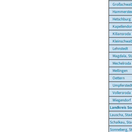
Großschwab
Hammerste
Hetschburg
Kapellendor
Kiliansroda
Kleinschwa
Lehnstedt
Magdala, St
Mechelroda
Mellingen
Oettern
Umpfersted
Vollersroda
Wiegendorf
Landkreis S
Lauscha, Stad
Schalkau, Sta
Sonneberg, S