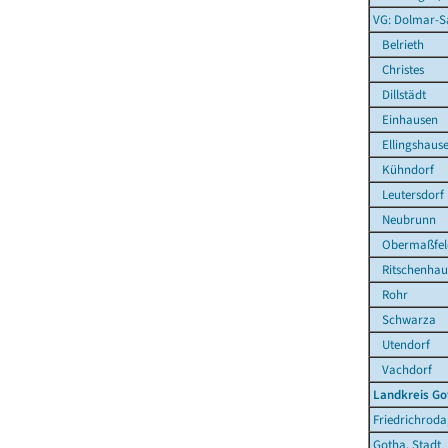
VG: Dolmar-S
Belrieth
Christes
Dillstädt
Einhausen
Ellingshaus
Kühndorf
Leutersdorf
Neubrunn
Obermaßfel
Ritschenhau
Rohr
Schwarza
Utendorf
Vachdorf
Landkreis Go
Friedrichroda
Gotha, Stadt