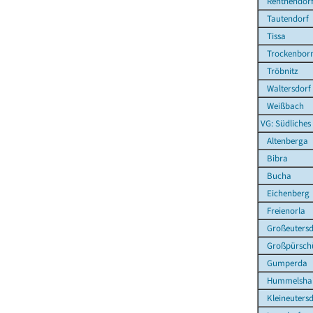
Renthendor
Tautendorf
Tissa
Trockenborn
Tröbnitz
Waltersdorf
Weißbach
VG: Südliches
Altenberga
Bibra
Bucha
Eichenberg
Freienorla
Großeutersd
Großpürsch
Gumperda
Hummelsha
Kleineutersd