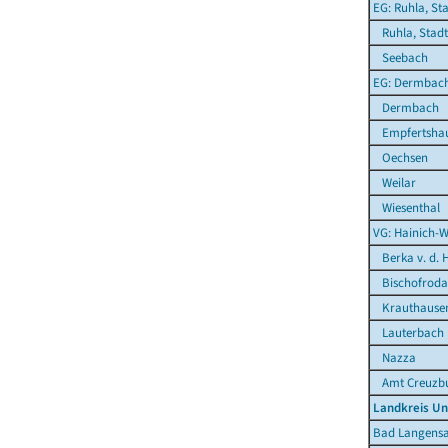
EG: Ruhla, St
Ruhla, Stadt
Seebach
EG: Dermbac
Dermbach
Empfertsha
Oechsen
Weilar
Wiesenthal
VG: Hainich-W
Berka v. d. 
Bischofroda
Krauthause
Lauterbach
Nazza
Amt Creuzbu
Landkreis Un
Bad Langensa