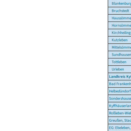
Blankenbur
Bruchstedt
Haussömme
Hornsömme
Kirchheiling
Kutzleben
Mittelsömm
Sundhause
Tottleben
Urleben
Landkreis Ky
Bad Frankenh
Helbedündorf
Sondershause
Kyffhäuserla
Roßleben-Wieh
Greußen, Sta
EG: Ebeleben,