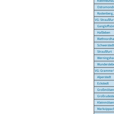
Kleinneuhau
Ostramond
Rastenberg, 
VG: Straußfur
Gangloffsö
Haßleben
Riethnordha
Schwerstedt
Straußfurt
Werningsha
Wundersleb
VG: Gramme-
Alperstedt
Eckstedt
Großmölsen
Großrudeste
Kleinmölsen
Markvippac