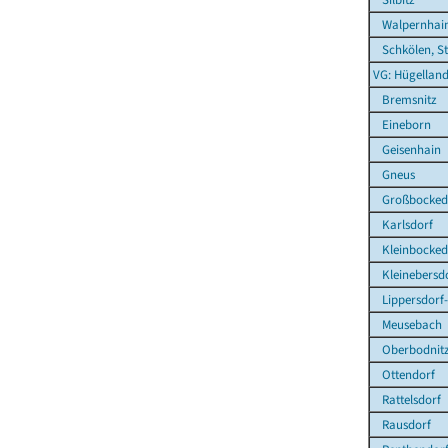
Walpernhai
Schkölen, St
VG: Hügelland
Bremsnitz
Eineborn
Geisenhain
Gneus
Großbocked
Karlsdorf
Kleinbocked
Kleinebersd
Lippersdorf
Meusebach
Oberbodnit
Ottendorf
Rattelsdorf
Rausdorf