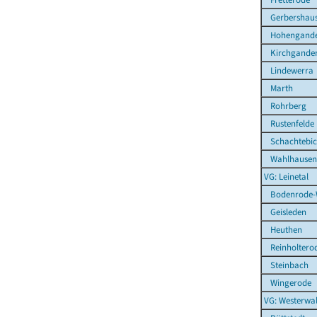
Gerbershau
Hohengande
Kirchgande
Lindewerra
Marth
Rohrberg
Rustenfelde
Schachtebi
Wahlhausen
VG: Leinetal
Bodenrode-
Geisleden
Heuthen
Reinholtero
Steinbach
Wingerode
VG: Westerwal