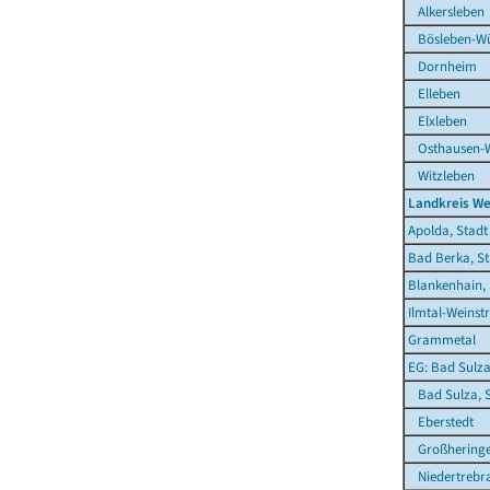
Alkersleben
Bösleben-Wül
Dornheim
Elleben
Elxleben
Osthausen-W
Witzleben
Landkreis W
Apolda, Stadt
Bad Berka, St
Blankenhain, 
Ilmtal-Weinst
Grammetal
EG: Bad Sulza
Bad Sulza, S
Eberstedt
Großhering
Niedertrebr