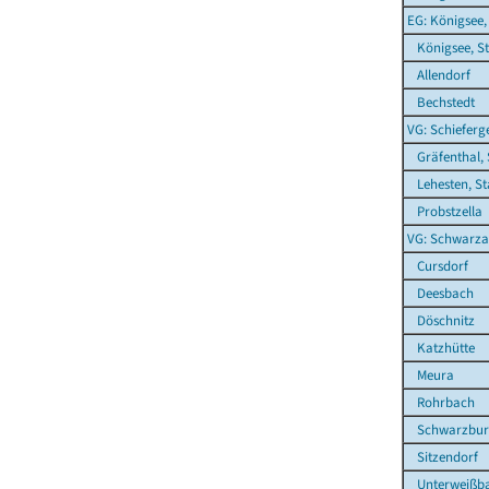
EG: Königsee,
Königsee, St
Allendorf
Bechstedt
VG: Schieferg
Gräfenthal, 
Lehesten, St
Probstzella
VG: Schwarza
Cursdorf
Deesbach
Döschnitz
Katzhütte
Meura
Rohrbach
Schwarzbur
Sitzendorf
Unterweißb