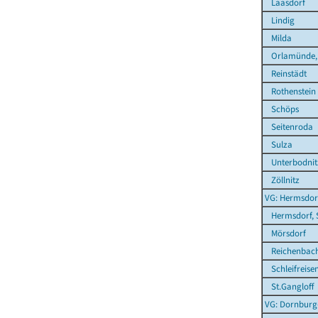
Laasdorf
Lindig
Milda
Orlamünde, 
Reinstädt
Rothenstein
Schöps
Seitenroda
Sulza
Unterbodnit
Zöllnitz
VG: Hermsdor
Hermsdorf, 
Mörsdorf
Reichenbac
Schleifreise
St.Gangloff
VG: Dornbur