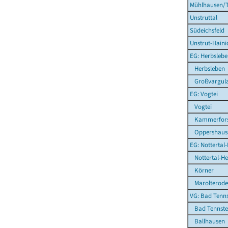
Mühlhausen/T
Unstruttal
Südeichsfeld
Unstrut-Haini
EG: Herbsleb
Herbsleben
Großvargul
EG: Vogtei
Vogtei
Kammerfors
Oppershaus
EG: Nottertal
Nottertal-Hei
Körner
Marolterode
VG: Bad Tenns
Bad Tennsted
Ballhausen