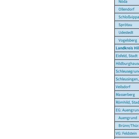
Nöda
Ollendorf
Schloßvipp
Sprötau
Udestedt
Vogelsberg
Landkreis Hi
Eisfeld, Stadt
Hildburghause
Schleusegrun
Schleusingen,
Veilsdorf
Masserberg
Römhild, Stad
EG: Auengrun
Auengrund
Brünn/Thür
VG: Feldstein