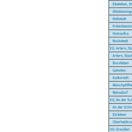
Ebeleben, St
Abtsbessing
Bellstedt
Freienbessi
Holzsußra
Rockstedt
EG: Artern, St
Artern, Stad
Borxleben
Gehofen
Kalbsrieth
Mönchpfiffel
Reinsdorf
EG: An der Sc
An der Schm
Etzleben
Oberheldru
VG: Greußen