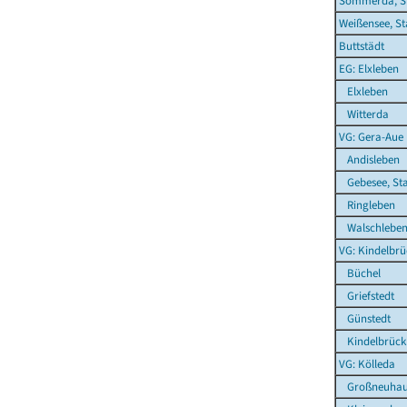
Sömmerda, S
Weißensee, St
Buttstädt
EG: Elxleben
Elxleben
Witterda
VG: Gera-Aue
Andisleben
Gebesee, St
Ringleben
Walschlebe
VG: Kindelbrü
Büchel
Griefstedt
Günstedt
Kindelbrück
VG: Kölleda
Großneuhau