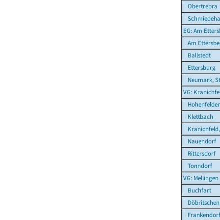
Obertrebra
Schmiedeha
EG: Am Etters
Am Ettersbe
Ballstedt
Ettersburg
Neumark, St
VG: Kranichfe
Hohenfelde
Klettbach
Kranichfeld,
Nauendorf
Rittersdorf
Tonndorf
VG: Mellingen
Buchfart
Döbritschen
Frankendor