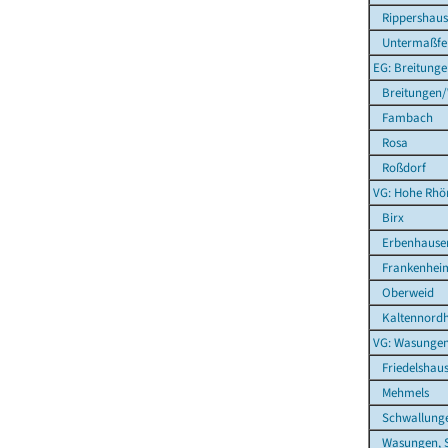
Rippershaus
Untermaßfe
EG: Breitung
Breitungen/
Fambach
Rosa
Roßdorf
VG: Hohe Rhö
Birx
Erbenhause
Frankenhei
Oberweid
Kaltennordh
VG: Wasunge
Friedelshau
Mehmels
Schwallung
Wasungen, S