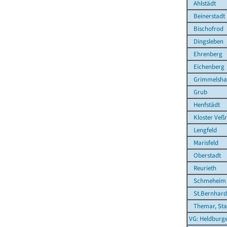
Ahlstädt
Beinerstadt
Bischofrod
Dingsleben
Ehrenberg
Eichenberg
Grimmelsha
Grub
Henfstädt
Kloster Veß
Lengfeld
Marisfeld
Oberstadt
Reurieth
Schmeheim
St.Bernhard
Themar, Sta
VG: Heldburg