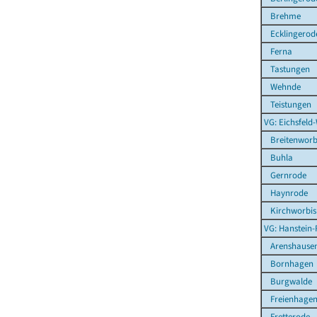
Brehme
Ecklingerod
Ferna
Tastungen
Wehnde
Teistungen
VG: Eichsfeld
Breitenworb
Buhla
Gernrode
Haynrode
Kirchworbis
VG: Hanstein-
Arenshause
Bornhagen
Burgwalde
Freienhage
Fretterode