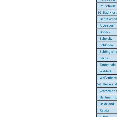
Rauschwitz
EG: Bad Klost
Bad Klosterl
Albersdorf
Bobeck
Scheiditz
Schlöben
Schönglein
Serba
Tautenhain
Waldeck
Weißenborn
VG: Heideland
Crossen an d
Hartmannsd
Heideland
Rauda
Silbitz