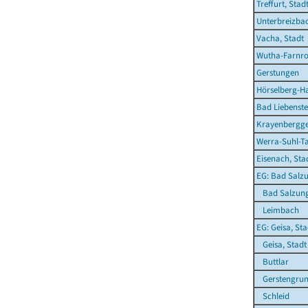
Treffurt, Stad
Unterbreizba
Vacha, Stadt
Wutha-Farnr
Gerstungen
Hörselberg-H
Bad Liebenste
Krayenbergg
Werra-Suhl-Ta
Eisenach, Sta
EG: Bad Salzu
Bad Salzung
Leimbach
EG: Geisa, Sta
Geisa, Stadt
Buttlar
Gerstengru
Schleid