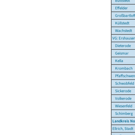
Büttstedt
Effelder
Großbartlof
Küllstedt
Wachstedt
VG: Ershause
Dieterode
Geismar
Kella
Krombach
Pfaffschwen
Schwobfeld
Sickerode
Volkerode
Wiesenfeld
Schimberg
Landkreis N
Ellrich, Stadt