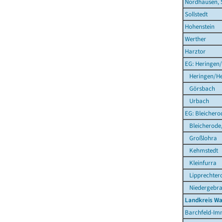
Nordhausen, 
Sollstedt
Hohenstein
Werther
Harztor
EG: Heringen/
Heringen/He
Görsbach
Urbach
EG: Bleichero
Bleicherode,
Großlohra
Kehmstedt
Kleinfurra
Lipprechter
Niedergebr
Landkreis Wa
Barchfeld-Im