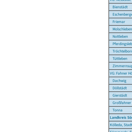
Bienstädt
Eschenberg
Friemar
Molschleben
Nottleben
Pferdingsle
Tröchtelbor
Tüttleben
Zimmernsup
VG: Fahner H
Dachwig
Döllstädt
Gierstädt
Großfahner
Tonna
Landkreis S
Kölleda, Stad