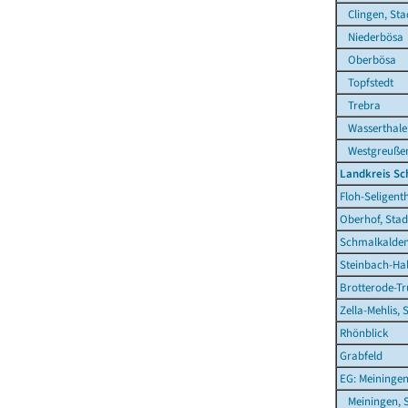
Clingen, Sta
Niederbösa
Oberbösa
Topfstedt
Trebra
Wasserthale
Westgreuße
Landkreis S
Floh-Seligent
Oberhof, Stad
Schmalkalden
Steinbach-Hal
Brotterode-Tr
Zella-Mehlis, 
Rhönblick
Grabfeld
EG: Meiningen
Meiningen, S