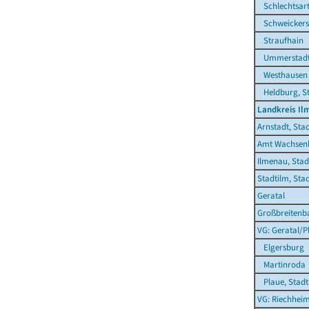
Schlechtsar
Schweickers
Straufhain
Ummerstadt,
Westhausen
Heldburg, S
Landkreis Il
Arnstadt, Sta
Amt Wachsen
Ilmenau, Stad
Stadtilm, Sta
Geratal
Großbreitenb
VG: Geratal/P
Elgersburg
Martinroda
Plaue, Stadt
VG: Riechhei