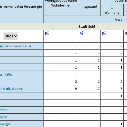
Wohngebäude (ohne
davon i
Wohnheime)
är verwendeten Heizenergie
insgesamt
1
Wohnung
Anzahl
Stadt Suhl
(einschl. Passivhaus)
-
-
-
-
-
-
1
1
1
1
1
1
rnkälte
-
-
-
2
2
2
e (Luft/Wasser)
9
17
7
1
1
1
-
-
-
ethan
-
-
-
masse
-
-
-
energie
1
1
1