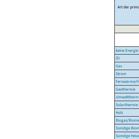
Art der prim
keine Energie 
Öl
Gas
Strom
Fernwärme/Fe
Geothermie
Umweltthermi
Solarthermie
Holz
Biogas/Biom
Sonstige Bio
Sonstige Heiz