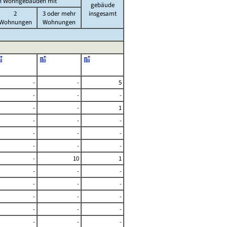
n Wohngebäuden mit
gebäude
2
3 oder mehr
insgesamt
Wohnungen
Wohnungen
-
-
5
-
-
-
-
-
1
-
-
-
-
-
-
-
-
-
-
10
1
-
-
-
-
-
-
-
-
-
-
-
-
-
-
-