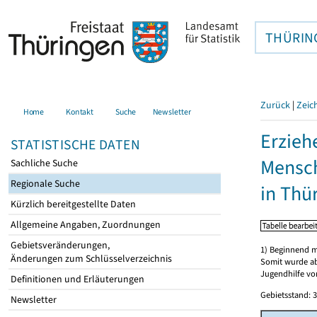
THÜRIN
Zurück
|
Zeic
Home
Kontakt
Suche
Newsletter
Erzieh
STATISTISCHE DATEN
Mensch
Sachliche Suche
Regionale Suche
in Thü
Kürzlich bereitgestellte Daten
Allgemeine Angaben, Zuordnungen
Gebietsveränderungen,
1) Beginnend m
Änderungen zum Schlüsselverzeichnis
Somit wurde ab
Jugendhilfe vor
Definitionen und Erläuterungen
Gebietsstand: 3
Newsletter