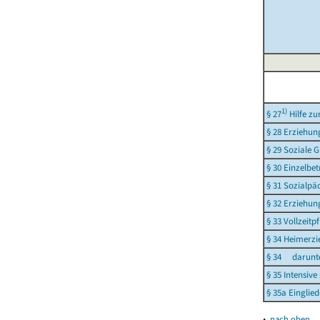
1)
§ 27
Hilfe zu
§ 28 Erziehu
§ 29 Soziale 
§ 30 Einzelbe
§ 31 Sozialpä
§ 32 Erziehun
§ 33 Vollzeitp
§ 34 Heimerzi
§ 34 darunte
§ 35 Intensiv
§ 35a Einglie
▴
nach oben