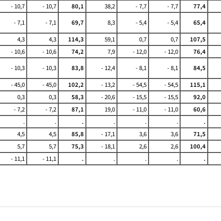
- 10,7
- 10,7
80,1
38,2
- 7,7
- 7,7
77,4
- 7,1
- 7,1
69,7
8,3
- 5,4
- 5,4
65,4
4,3
4,3
114,3
59,1
0,7
0,7
107,5
- 10,6
- 10,6
74,2
7,9
- 12,0
- 12,0
76,4
- 10,3
- 10,3
83,8
- 12,4
- 8,1
- 8,1
84,5
- 45,0
- 45,0
102,2
- 13,2
- 54,5
- 54,5
115,1
0,3
0,3
58,3
- 20,6
- 15,5
- 15,5
92,0
- 7,2
- 7,2
87,1
19,0
- 11,0
- 11,0
60,6
.
.
.
.
.
.
.
4,5
4,5
85,8
- 17,1
3,6
3,6
71,5
5,7
5,7
75,3
- 18,1
2,6
2,6
100,4
- 11,1
- 11,1
.
.
.
.
.