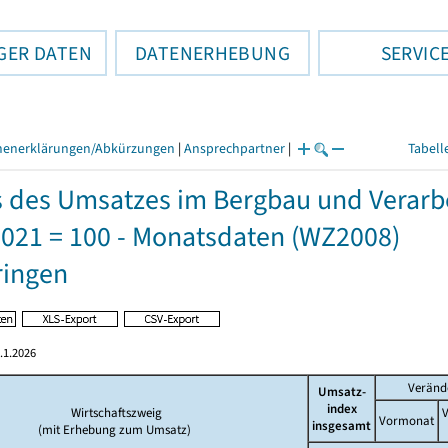
GER DATEN
DATENERHEBUNG
SERVIC
henerklärungen/Abkürzungen
|
Ansprechpartner
|
Tabell
s des Umsatzes im Bergbau und Verar
2021 = 100 - Monatsdaten (WZ2008)
ringen
.1.2026
Veränd
Umsatz-
index
Wirtschaftszweig
V
Vormonat
insgesamt
(mit Erhebung zum Umsatz)