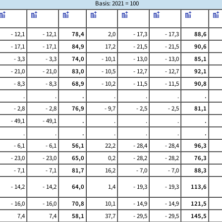
Basis: 2021 = 100
- 12,1
- 12,1
78,4
2,0
- 17,3
- 17,3
88,6
- 17,1
- 17,1
84,9
17,2
- 21,5
- 21,5
90,6
- 3,3
- 3,3
74,0
- 10,1
- 13,0
- 13,0
85,1
- 21,0
- 21,0
83,0
- 10,5
- 12,7
- 12,7
92,1
- 8,3
- 8,3
68,9
- 10,2
- 11,5
- 11,5
90,8
.
.
.
.
.
.
.
- 2,8
- 2,8
76,9
- 9,7
- 2,5
- 2,5
81,1
- 49,1
- 49,1
.
.
.
.
.
.
.
.
.
.
.
.
- 6,1
- 6,1
56,1
22,2
- 28,4
- 28,4
96,3
- 23,0
- 23,0
65,0
0,2
- 28,2
- 28,2
76,3
- 7,1
- 7,1
81,7
16,2
- 7,0
- 7,0
88,3
- 14,2
- 14,2
64,0
1,4
- 19,3
- 19,3
113,6
- 16,0
- 16,0
70,8
10,1
- 14,9
- 14,9
121,5
7,4
7,4
58,1
37,7
- 29,5
- 29,5
145,5