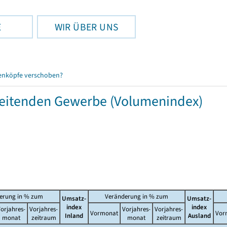
E
WIR ÜBER UNS
enköpfe verschoben?
beitenden Gewerbe (Volumenindex)
erung in % zum
Veränderung in % zum
Umsatz-
Umsatz-
index
index
orjahres-
Vorjahres-
Vorjahres-
Vorjahres-
Vormonat
Vor
Inland
Ausland
monat
zeitraum
monat
zeitraum