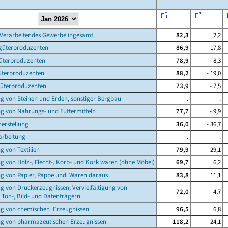
Verarbeitendes Gewerbe ingesamt
82,3
2,2
güterproduzenten
86,9
17,8
güterproduzenten
78,9
- 8,3
terproduzenten
88,2
- 19,0
üterproduzenten
73,9
- 7,5
g von Steinen und Erden, sonstiger Bergbau
.
.
ung von Nahrungs- und Futtermitteln
77,7
- 9,9
herstellung
36,0
- 36,7
arbeitung
.
.
ng von Textilien
79,9
29,1
ung von Holz-, Flecht-, Korb- und Kork waren (ohne Möbel)
69,7
6,2
ung von Papier, Pappe und Waren daraus
83,8
11,1
ung von Druckerzeugnissen; Vervielfältigung von
72,0
4,7
on-, Bild- und Datenträgern
ung von chemischen Erzeugnissen
96,5
6,8
ung von pharmazeutischen Erzeugnissen
118,2
24,1