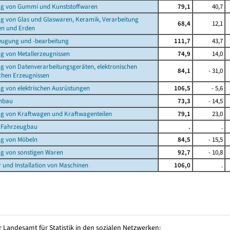
ung von Gummi und Kunststoffwaren
79,1
40,7
ung von Glas und Glaswaren, Keramik, Verarbeitung
68,4
12,1
 und Erden
zeugung und -bearbeitung
111,7
43,7
ung von Metallerzeugnissen
74,9
14,0
ung von Datenverarbeitungsgeräten, elektronischen
84,1
- 31,0
en Erzeugnissen
ung von elektrischen Ausrüstungen
106,5
- 5,6
enbau
73,3
- 14,5
ung von Kraftwagen und Kraftwagenteilen
79,1
23,0
r Fahrzeugbau
.
.
ung von Möbeln
84,5
- 15,5
ung von sonstigen Waren
92,7
- 10,8
r und Installation von Maschinen
106,0
.
 Landesamt für Statistik in den sozialen Netzwerken: