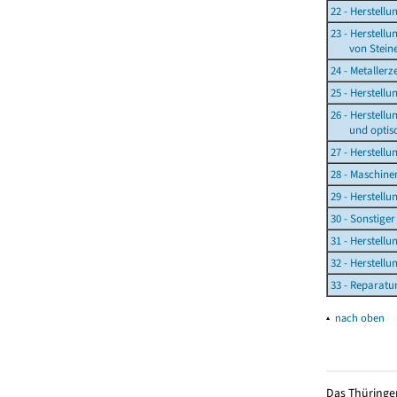
22 - Herstell
23 - Herstell
von Steinen
24 - Metaller
25 - Herstell
26 - Herstell
und optisch
27 - Herstell
28 - Maschin
29 - Herstell
30 - Sonstige
31 - Herstell
32 - Herstell
33 - Reparatu
▴
nach oben
Das Thüringer