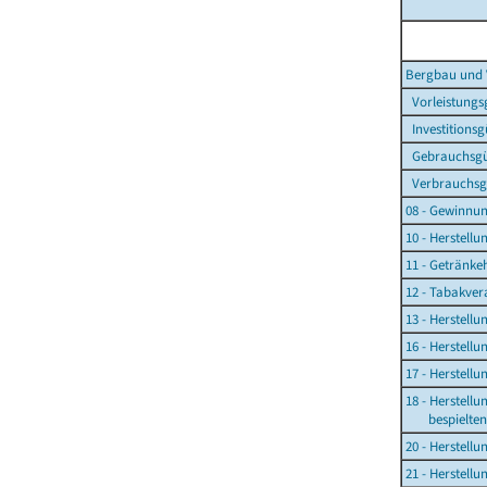
Bergbau und 
Vorleistungs
Investitions
Gebrauchsgü
Verbrauchsg
08 - Gewinnun
10 - Herstell
11 - Getränke
12 - Tabakver
13 - Herstellu
16 - Herstell
17 - Herstell
18 - Herstell
bespielten T
20 - Herstell
21 - Herstell