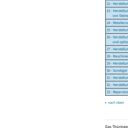
22 - Herstell
23 - Herstell
von Steinen
24 - Metaller
25 - Herstell
26 - Herstell
und optisch
27 - Herstell
28 - Maschin
29 - Herstell
30 - Sonstige
31 - Herstell
32 - Herstell
33 - Reparatu
▴
nach oben
Das Thüringer