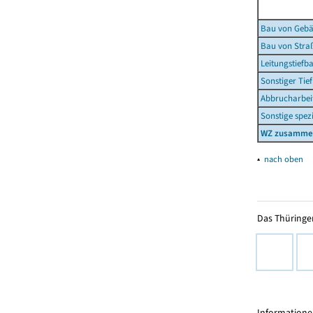
Bau von Geb
Bau von Stra
Leitungstief
Sonstiger Tie
Abbrucharbeit
Sonstige spezi
WZ zusamme
▴
nach oben
Das Thüringer
Informationen