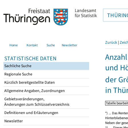
THÜRIN
Zurück
|
Zeic
Home
Kontakt
Suche
Newsletter
Anzahl
STATISTISCHE DATEN
und Hö
Sachliche Suche
Regionale Suche
der Gr
Kürzlich bereitgestellte Daten
in Thü
Allgemeine Angaben, Zuordnungen
Gebietsveränderungen,
Änderungen zum Schlüsselverzeichnis
Definitionen und Erläuterungen
*) ... Das Rent
Hinterbliebenen
Newsletter
Neben der geset
1) … Dieses Me