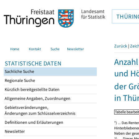
THÜRIN
Zurück
|
Zeic
Home
Kontakt
Suche
Newsletter
Anzahl
STATISTISCHE DATEN
und Hö
Sachliche Suche
Regionale Suche
der Gr
Kürzlich bereitgestellte Daten
in Thü
Allgemeine Angaben, Zuordnungen
Gebietsveränderungen,
Änderungen zum Schlüsselverzeichnis
Definitionen und Erläuterungen
*) ... Das Rent
Hinterbliebenen
Newsletter
Neben der geset
1) … Dieses Me