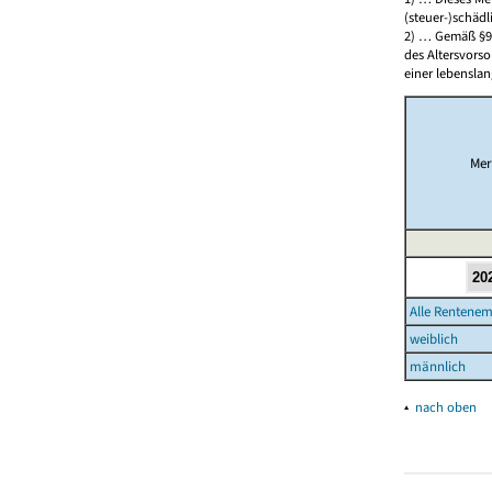
(steuer-)schäd
2) … Gemäß §93
des Altersvorso
einer lebensla
Mer
Alle Rentene
weiblich
männlich
▴
nach oben