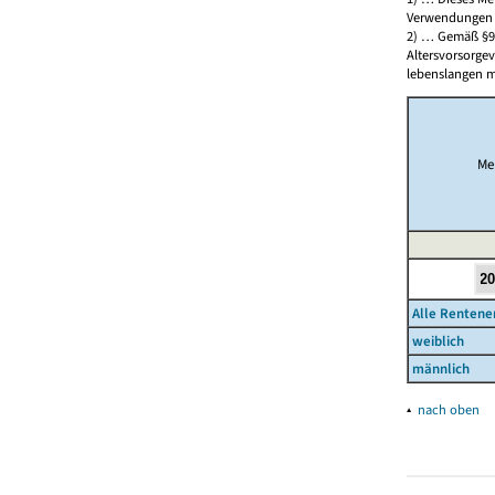
Verwendungen o
2) … Gemäß §93
Altersvorsorgev
lebenslangen m
Me
Alle Renten
weiblich
männlich
▴
nach oben