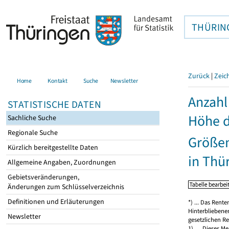
THÜRIN
Zurück
|
Zeic
Home
Kontakt
Suche
Newsletter
Anzahl
STATISTISCHE DATEN
Höhe d
Sachliche Suche
Regionale Suche
Größen
Kürzlich bereitgestellte Daten
in Thü
Allgemeine Angaben, Zuordnungen
Gebietsveränderungen,
Änderungen zum Schlüsselverzeichnis
Definitionen und Erläuterungen
*) ... Das Rent
Hinterbliebene
Newsletter
gesetzlichen Re
1) … Dieses Me