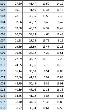
2001
27,80
41,47
10,50
14,12
2002
30,27
41,86
11,37
16,46
2003
28,07
43,15
13,56
7,46
2004
32,06
43,57
8,43
5,47
2005
39,58
45,02
14,32
27,49
2006
30,45
38,38
4,66
18,48
2007
21,68
27,78
15,76
8,16
2008
19,69
26,89
13,47
12,13
2009
19,76
28,92
4,29
10,51
2010
27,69
34,17
10,13
7,26
2011
24,55
35,36
7,73
10,13
2012
31,14
36,68
6,51
12,86
2013
27,50
41,79
7,97
11,83
2014
43,79
50,45
9,86
16,91
2015
40,39
47,16
11,31
16,38
2016
34,55
41,12
6,87
13,61
2017
31,70
37,96
21,35
15,86
2018
31,72
39,84
10,64
17,55