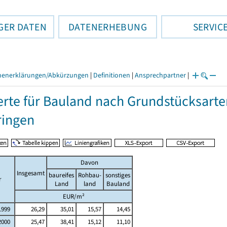
GER DATEN
DATENERHEBUNG
SERVIC
henerklärungen/Abkürzungen
|
Definitionen
|
Ansprechpartner
|
rte für Bauland nach Grundstücksarte
ringen
Davon
Insgesamt
baureifes
Rohbau-
sonstiges
r
Land
land
Bauland
EUR/m²
1999
26,29
35,01
15,57
14,45
2000
25,47
38,41
15,12
11,10