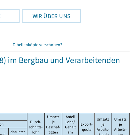
E
WIR ÜBER UNS
Tabellenköpfe verschoben?
8) im Bergbau und Verarbeitenden
Umsatz
Anteil
Umsatz
Umsatz
Durch-
je
Lohn/
on
Export-
je
je
schnitts-
Beschäf-
Gehalt
quote
Arbeits-
Arbeits-
darunter
lohn
tigten
am
and
stunde
tag