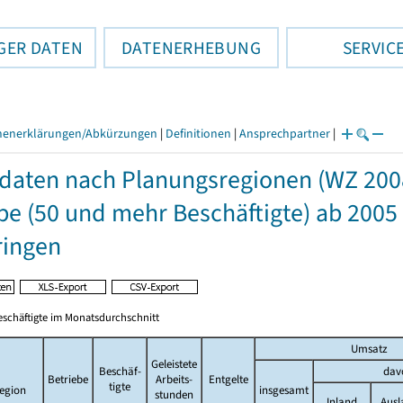
GER DATEN
DATENERHEBUNG
SERVIC
henerklärungen/Abkürzungen
|
Definitionen
|
Ansprechpartner
|
daten nach Planungsregionen (WZ 200
e (50 und mehr Beschäftigte) ab 2005
ringen
eschäftigte im Monatsdurchschnitt
Umsatz
Geleistete
Beschäf-
dav
Betriebe
Arbeits-
Entgelte
tigte
egion
insgesamt
stunden
Inland
Ausl