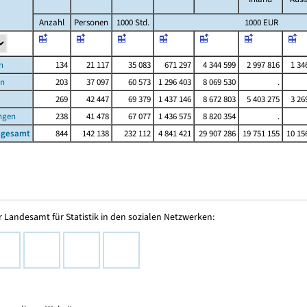
Anzahl
Personen
1000 Std.
1000 EUR
n
134
21 117
35 083
671 297
4 344 599
2 997 816
1 34
en
203
37 097
60 573
1 296 403
8 069 530
.
269
42 447
69 379
1 437 146
8 672 803
5 403 275
3 26
ngen
238
41 478
67 077
1 436 575
8 820 354
.
nsgesamt
844
142 138
232 112
4 841 421
29 907 286
19 751 155
10 15
 Landesamt für Statistik in den sozialen Netzwerken: