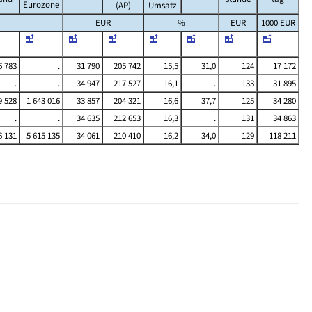
Eurozone
(AP)
Umsatz
EUR
%
EUR
1000 EUR
6 783
.
31 790
205 742
15,5
31,0
124
17 172
.
.
34 947
217 527
16,1
.
133
31 895
9 528
1 643 016
33 857
204 321
16,6
37,7
125
34 280
.
.
34 635
212 653
16,3
.
131
34 863
6 131
5 615 135
34 061
210 410
16,2
34,0
129
118 211