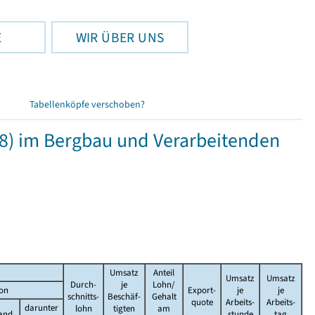
E
WIR ÜBER UNS
Tabellenköpfe verschoben?
8) im Bergbau und Verarbeitenden
Umsatz
Anteil
Umsatz
Umsatz
Durch-
je
Lohn/
on
Export-
je
je
schnitts-
Beschäf-
Gehalt
quote
Arbeits-
Arbeits-
darunter
lohn
tigten
am
and
stunde
tag