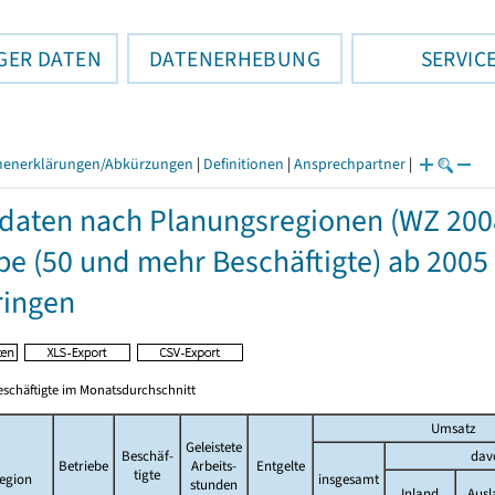
GER DATEN
DATENERHEBUNG
SERVIC
henerklärungen/Abkürzungen
|
Definitionen
|
Ansprechpartner
|
daten nach Planungsregionen (WZ 200
e (50 und mehr Beschäftigte) ab 2005
ringen
eschäftigte im Monatsdurchschnitt
Umsatz
Geleistete
Beschäf-
dav
Betriebe
Arbeits-
Entgelte
tigte
egion
insgesamt
stunden
Inland
Ausl