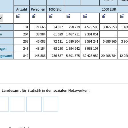
Anzahl
Personen
1000 Std.
1000 EUR
n
131
21 665
34 837
758 719
4 573 590
3 165 553
1 40
en
204
38 984
61 629
1 467 711
9 301 051
.
268
45 083
72 111
1 680 204
9 591 241
5 686 965
3 90
ngen
246
43 154
68 280
1 594 942
8 963 107
.
nsgesamt
849
148 886
236 857
5 501 575
32 428 989
20 408 784
12 02
 Landesamt für Statistik in den sozialen Netzwerken: