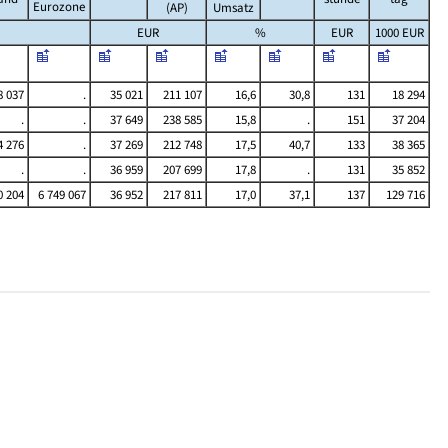
Eurozone
(AP)
Umsatz
EUR
%
EUR
1000 EUR
8 037
.
35 021
211 107
16,6
30,8
131
18 294
.
.
37 649
238 585
15,8
.
151
37 204
4 276
.
37 269
212 748
17,5
40,7
133
38 365
.
.
36 959
207 699
17,8
.
131
35 852
0 204
6 749 067
36 952
217 811
17,0
37,1
137
129 716