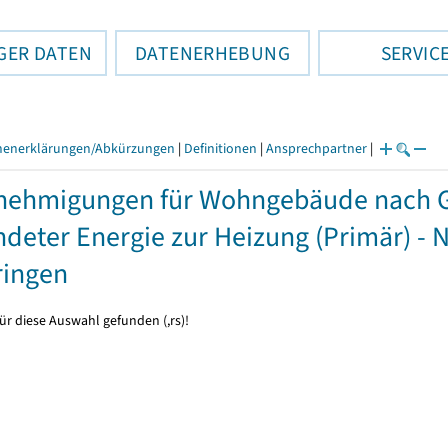
GER DATEN
DATENERHEBUNG
SERVIC
henerklärungen/Abkürzungen
|
Definitionen
|
Ansprechpartner
|
nehmigungen für Wohngebäude nach 
deter Energie zur Heizung (Primär) - 
ringen
ür diese Auswahl gefunden (,rs)!