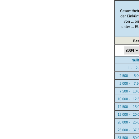
Gesamtbet
der Einkün
von ... bi
unter ... E
Ber
Nullfäl
1 - 2 5
2 500 - 5 0
5 000 - 7 5
7 500 - 10 
10 000 - 12 
12 500 - 15 
15 000 - 20 
20 000 - 25 
25 000 - 37 
37 500 - 50 