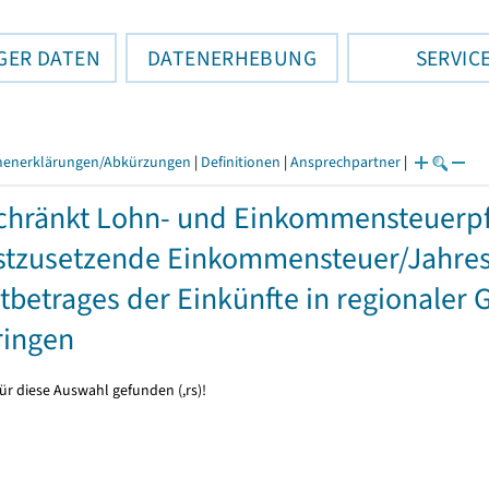
GER DATEN
DATENERHEBUNG
SERVIC
henerklärungen/Abkürzungen
|
Definitionen
|
Ansprechpartner
|
hränkt Lohn- und Einkommensteuerpfl
stzusetzende Einkommensteuer/Jahres
betrages der Einkünfte in regionaler 
ringen
ür diese Auswahl gefunden (,rs)!