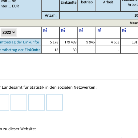
von ... bis
betrieb
Arbeit
Einkünfte
Arbeit
unter ... EUR
Anzahl
1
Meus
amtbetrag der Einkünfte
5 178
179 489
9 946
4 653
131
amtbetrag der Einkünfte
15
30
.
-
 Landesamt für Statistik in den sozialen Netzwerken:
 zu dieser Website: