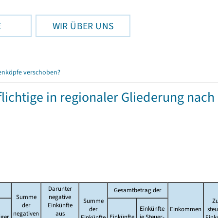
E
WIR ÜBER UNS
enköpfe verschoben?
chtige in regionaler Gliederung nach
Darunter
Gesamtbetrag der
Summe
negative
Summe
Zu
der
Einkünfte
Einkünfte
der
Einkommen
ste
negativen
aus
iger
Einkünfte
je Steuer-
Einkünfte
Ein