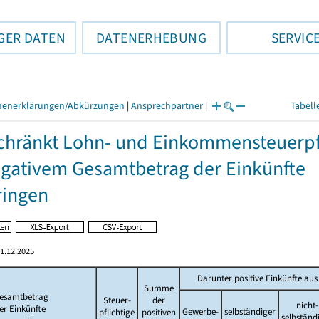
GER DATEN
DATENERHEBUNG
SERVIC
henerklärungen/Abkürzungen
|
Ansprechpartner
|
Tabell
hränkt Lohn- und Einkommensteuerpfli
gativem Gesamtbetrag der Einkünfte
ringen
1.12.2025
Darunter positive Einkünfte aus
Summe
esamtbetrag
Steuer-
der
nicht-
er Einkünfte
Gewerbe-
selbständiger
pflichtige
positiven
selbständ