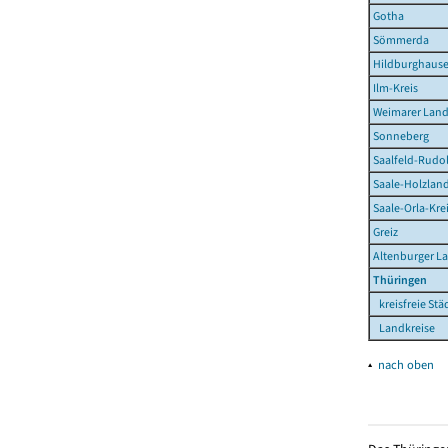
Gotha
Sömmerda
Hildburghaus
Ilm-Kreis
Weimarer Lan
Sonneberg
Saalfeld-Rudo
Saale-Holzland
Saale-Orla-Kre
Greiz
Altenburger L
Thüringen
kreisfreie Stä
Landkreise
▴
nach oben