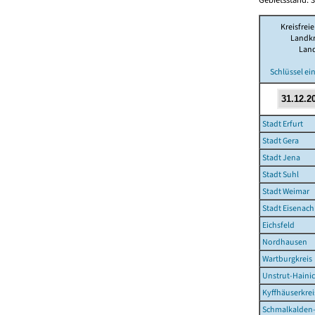
Kreisfreie
Landkr
Lan
Schlüssel e
Stadt Erfurt
Stadt Gera
Stadt Jena
Stadt Suhl
Stadt Weimar
Stadt Eisenach
Eichsfeld
Nordhausen
Wartburgkreis
Unstrut-Hainic
Kyffhäuserkrei
Schmalkalden