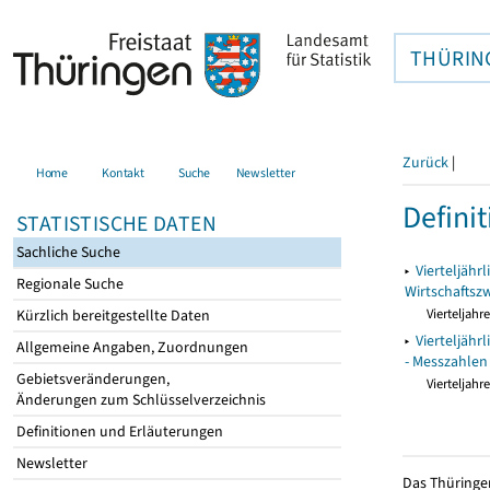
THÜRIN
Zurück
|
Home
Kontakt
Suche
Newsletter
Definit
STATISTISCHE DATEN
Sachliche Suche
▸
Vierteljäh
Regionale Suche
Wirtschaftsz
Vierteljahre
Kürzlich bereitgestellte Daten
▸
Vierteljäh
Allgemeine Angaben, Zuordnungen
- Messzahlen
Gebietsveränderungen,
Vierteljahre
Änderungen zum Schlüsselverzeichnis
Definitionen und Erläuterungen
Newsletter
Das Thüringer