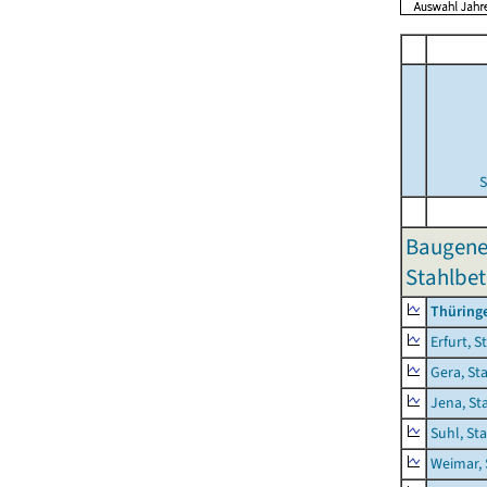
S
Baugene
Stahlbet
Thüring
Erfurt, S
Gera, St
Jena, St
Suhl, St
Weimar, 