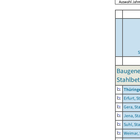
S
Baugene
Stahlbet
Thüring
Erfurt, S
Gera, St
Jena, St
Suhl, St
Weimar, 