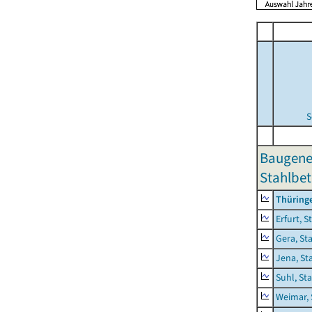
S
Baugene
Stahlbet
Thüring
Erfurt, S
Gera, St
Jena, St
Suhl, St
Weimar, 