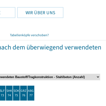
E
WIR ÜBER UNS
Tabellenköpfe verschoben?
nach dem überwiegend verwendeten
SLF
SHK
SOK
GRZ
ABG
73
74
75
76
77