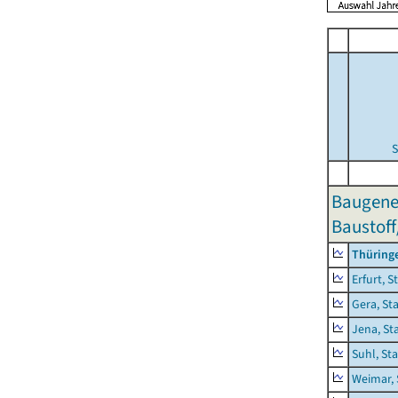
S
Baugene
Baustoff
Thüring
Erfurt, S
Gera, St
Jena, St
Suhl, St
Weimar, 