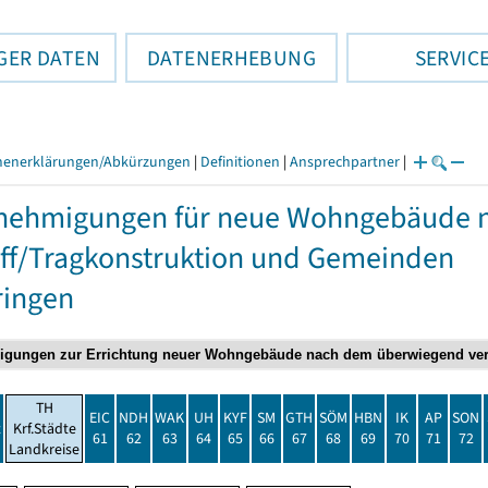
GER DATEN
DATENERHEBUNG
SERVIC
henerklärungen/Abkürzungen
|
Definitionen
|
Ansprechpartner
|
nehmigungen für neue Wohngebäude 
ff/Tragkonstruktion und Gemeinden
ringen
TH
EIC
NDH
WAK
UH
KYF
SM
GTH
SÖM
HBN
IK
AP
SON
t
Krf.Städte
61
62
63
64
65
66
67
68
69
70
71
72
Landkreise