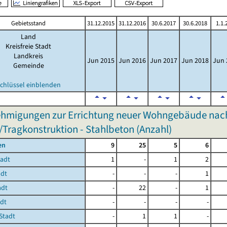
Gebietsstand
31.12.2015
31.12.2016
30.6.2017
30.6.2018
1.1.
Land
Kreisfreie Stadt
Landkreis
Jun 2015
Jun 2016
Jun 2017
Jun 2018
Jun 
Gemeinde
chlüssel einblenden
hmigungen zur Errichtung neuer Wohngebäude nac
/Tragkonstruktion - Stahlbeton (Anzahl)
en
9
25
5
6
tadt
1
-
1
2
adt
-
-
-
1
adt
-
22
-
1
adt
-
-
-
-
Stadt
-
1
1
-