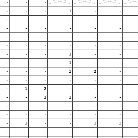
-
-
-
-
-
-
1
-
-
-
-
-
-
-
-
-
-
-
-
-
-
-
-
-
-
-
-
-
-
-
-
-
-
-
-
-
1
-
-
-
-
-
1
-
-
-
-
-
1
2
-
-
-
-
-
-
-
-
1
2
-
-
-
-
-
1
1
-
-
-
-
-
-
-
-
-
-
-
-
-
-
-
1
-
-
1
1
-
-
-
-
-
-