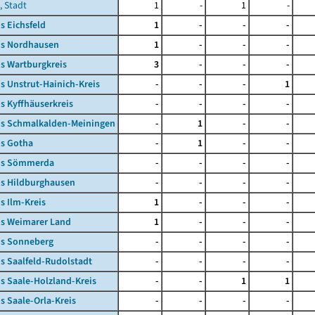
, Stadt
1
-
1
-
s Eichsfeld
1
-
-
-
is Nordhausen
1
-
-
-
s Wartburgkreis
3
-
-
-
s Unstrut-Hainich-Kreis
-
-
-
1
s Kyffhäuserkreis
-
-
-
-
is Schmalkalden-Meiningen
-
1
-
-
is Gotha
-
1
-
-
is Sömmerda
-
-
-
-
is Hildburghausen
-
-
-
-
s Ilm-Kreis
1
-
-
-
is Weimarer Land
1
-
-
-
is Sonneberg
-
-
-
-
s Saalfeld-Rudolstadt
-
-
-
-
s Saale-Holzland-Kreis
-
-
1
1
s Saale-Orla-Kreis
-
-
-
-