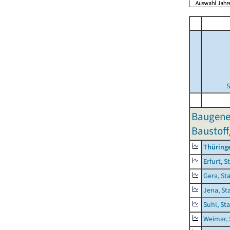
S
Baugene
Baustoff
Thüring
Erfurt, S
Gera, St
Jena, St
Suhl, St
Weimar, 