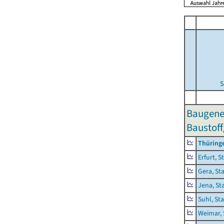
S
Baugene
Baustoff
Thüring
Erfurt, S
Gera, St
Jena, St
Suhl, St
Weimar, 