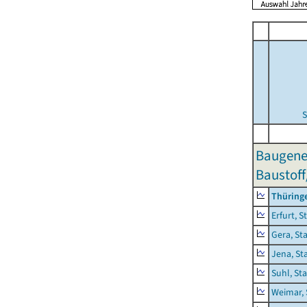
S
Baugene
Baustoff
Thüring
Erfurt, S
Gera, St
Jena, St
Suhl, St
Weimar, 